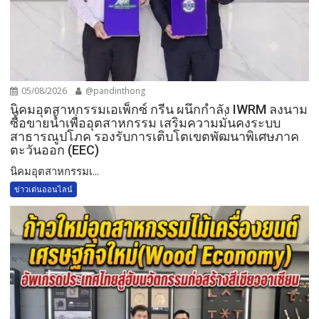
05/08/2026
@pandinthong
​นิคมอุตสาหกรรมเอเพ็กซ์ กรีน ผนึกกำลัง IWRM ลงนาม
ซื้อขายน้ำเพื่ออุตสาหกรรม เสริมความมั่นคงระบบ
สาธารณูปโภค รองรับการเติบโตเขตพัฒนาพิเศษภาค
ตะวันออก (EEC)
​นิคมอุตสาหกรรมเ...
ข่าวเด่นออนไลน์