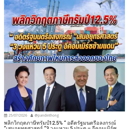
25/07/2026
@pandinthong
พลิกวิกฤตภาษีทรัมป์12.5% “ อดีตรัฐมนตรีอลงกรณ์
”เสนอยุทธศาสตร์ “3 วงแหวน 5 ประตู – อีคอมเมิร์ซ