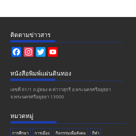
ข่าว
ติดตามข่าวสาร
F
In
T
Y
ac
st
w
o
e
a
itt
u
หนังสือพิมพ์แผ่นดินทอง
b
gr
er
T
o
a
u
เลขที่ 61/1 ถ.อู่ทอง​ ต.​ท่าวาสุกรี​ อ.พระนครศรีอยุธยา​
จ.พระนครศรีอยุธยา 13000
o
m
b
k
e
หมวดหมู่
การศึกษา
การเมือง
กิจกรรมเพื่อสังคม
กีฬา