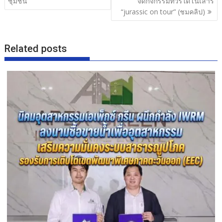
ชุมชน
จัดกิจกรรมทัวร์ไดโนเสาร์
o
“jurassic on tour” (ชมคลิป)
k
Related posts