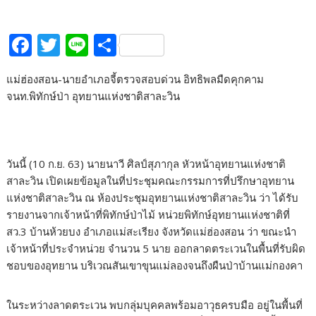
F
T
Li
S
ac
w
n
h
แม่ฮ่องสอน-นายอำเภอจี้ตรวจสอบด่วน อิทธิพลมืดคุกคาม
e
itt
e
ar
จนท.พิทักษ์ป่า อุทยานแห่งชาติสาละวิน
b
er
e
o
o
วันนี้ (10 ก.ย. 63) นายนาวี ศิลป์สุภากุล หัวหน้าอุทยานแห่งชาติ
k
สาละวิน เปิดเผยข้อมูลในที่ประชุมคณะกรรมการที่ปรึกษาอุทยาน
แห่งชาติสาละวิน ณ ห้องประชุมอุทยานแห่งชาติสาละวิน ว่า ได้รับ
รายงานจากเจ้าหน้าที่พิทักษ์ป่าไม้ หน่วยพิทักษ์อุทยานแห่งชาติที่
สว.3 บ้านห้วยบง อำเภอแม่สะเรียง จังหวัดแม่ฮ่องสอน ว่า ขณะนำ
เจ้าหน้าที่ประจำหน่วย จำนวน 5 นาย ออกลาดตระเวนในพื้นที่รับผิด
ชอบของอุทยาน บริเวณสันเขาขุนแม่ลองจนถึงผืนป่าบ้านแม่กองคา
ในระหว่างลาดตระเวน พบกลุ่มบุคคลพร้อมอาวุธครบมือ อยู่ในพื้นที่