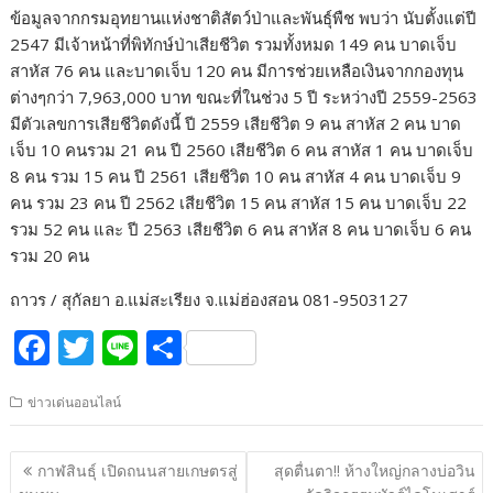
ข้อมูลจากกรมอุทยานแห่งชาติสัตว์ป่าและพันธุ์พืช พบว่า นับตั้งแต่ปี
2547 มีเจ้าหน้าที่พิทักษ์ป่าเสียชีวิต รวมทั้งหมด 149 คน บาดเจ็บ
สาหัส 76 คน และบาดเจ็บ 120 คน มีการช่วยเหลือเงินจากกองทุน
ต่างๆกว่า 7,963,000 บาท ขณะที่ในช่วง 5 ปี ระหว่างปี 2559-2563
มีตัวเลขการเสียชีวิตดังนี้ ปี 2559 เสียชีวิต 9 คน สาหัส 2 คน บาด
เจ็บ 10 คนรวม 21 คน ปี 2560 เสียชีวิต 6 คน สาหัส 1 คน บาดเจ็บ
8 คน รวม 15 คน ปี 2561 เสียชีวิต 10 คน สาหัส 4 คน บาดเจ็บ 9
คน รวม 23 คน ปี 2562 เสียชีวิต 15 คน สาหัส 15 คน บาดเจ็บ 22
รวม 52 คน และ ปี 2563 เสียชีวิต 6 คน สาหัส 8 คน บาดเจ็บ 6 คน
รวม 20 คน
ถาวร / สุกัลยา อ.แม่สะเรียง จ.แม่ฮ่องสอน 081-9503127
F
T
Li
S
ac
w
n
h
ข่าวเด่นออนไลน์
e
itt
e
ar
b
er
e
แนะแนว
กาฬสินธุ์ เปิดถนนสายเกษตรสู่
สุดตื่นตา!! ห้างใหญ่กลางบ่อวิน
o
เรื่อง