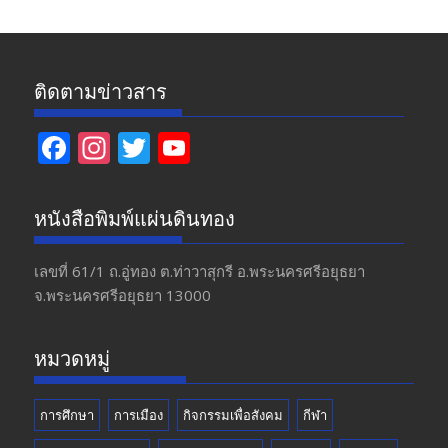
ติดตามข่าวสาร
F
In
T
Y
ac
st
w
o
e
a
itt
u
หนังสือพิมพ์แผ่นดินทอง
b
gr
er
T
o
a
u
เลขที่ 61/1 ถ.อู่ทอง​ ต.​ท่าวาสุกรี​ อ.พระนครศรีอยุธยา​
จ.พระนครศรีอยุธยา 13000
o
m
b
k
e
หมวดหมู่
การศึกษา
การเมือง
กิจกรรมเพื่อสังคม
กีฬา