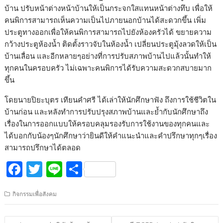
บ้าน ปรับหน้าต่างหน้าบ้านให้เป็นกระจกใสแทนหน้าต่างทึบ เพื่อให้
คนพิการสามารถเห็นความเป็นไปภายนอกบ้านได้สะดวกขึ้น เพิ่ม
ประตูทางออกเพื่อให้คนพิการสามารถไปยังห้องครัวได้ ขยายความ
กว้างประตูห้องน้ำ ติดตั้งราวจับในห้องน้ำ เปลี่ยนประตูมุ้งลวดให้เป็น
บ้านเลื่อน และอีกหลายๆอย่างที่การปรับสภาพบ้านไปแล้วนั้นทำให้
ทุกคนในครอบครัว ไม่เฉพาะคนพิการได้รับความสะดวกสบายมาก
ขึ้น
โดยนายปิยะบุตร เทียนคำศรี ได้เล่าให้นักศึกษาฟัง ถึงการใช้ชีวิตใน
บ้านก่อน และหลังทำการปรับปรุงสภาพบ้านและย้ำกับนักศึกษาถึง
เรื่องในการออกแบบให้ครอบคลุมรองรับการใช้งานของทุกคนและ
ได้บอกกับน้องๆนักศึกษาว่ายินดีให้คำแนะนำและคำปรึกษาทุกๆเรื่อง
สามารถปรึกษาได้ตลอด
F
T
Li
S
ac
w
n
h
กิจกรรมเพื่อสังคม
e
itt
e
ar
b
er
e
แนะแนว