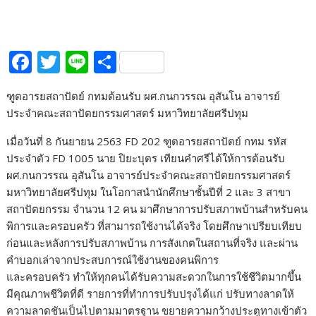
F
T
Li
S
ac
w
n
h
ฑูตอารยสถาปัตย์ กทมต้อนรับ ผศ.กนกวรรณ อุสันโน อาจารย์
e
itt
e
ar
ประจำคณะสถาปัตยกรรมศาสตร์ มหาวิทยาลัยศรีปทุม
b
er
e
เมื่อวันที่ 8 กันยายน 2563 FD 202 ฑูตอารยสถาปัตย์ กทม รหัส
o
ประจำตัว FD 1005 นาย ปิยะบุตร เทียนคำศรีได้ให้การต้อนรับ
o
ผศ.กนกวรรณ อุสันโน อาจารย์ประจำคณะสถาปัตยกรรมศาสตร์
k
มหาวิทยาลัยศรีปทุม ในโอกาสนำนักศึกษาชั้นปีที่ 2 และ 3 สาขา
สถาปัตยกรรม จำนวน 12 คน มาศึกษาการปรับสภาพบ้านสำหรับคน
พิการและครอบครัว ที่สามารถใช้งานได้จริง โดยศึกษาเปรียบเทียบ
ก่อนและหลังการปรับสภาพบ้าน การสังเกตในสถานที่จริง และผ่าน
คำบอกเล่าจากประสบการณ์ใช้งานของคนพิการ
และครอบครัว ทำให้ทุกคนได้รับความสะดวกในการใช้ชีวิตมากขึ้น
มีคุณภาพชีวิตที่ดี รายการที่ทำการปรับปรุงได้แก่ ปรับทางลาดให้
ความลาดชันเป็นไปตามมาตรฐาน ขยายความกว้างประตูทางเข้าตัว