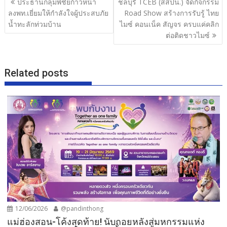
ประธานกลุ่มพิชัยก้าวหน้า
ชลบุรี TCEB (สสปน.) จัดกิจกรรม
o
เรื่อง
ลงพท.เยี่ยมให้กำลังใจผู้ประสบภัย
Road Show สร้างการรับรู้ ไทย
o
น้ำทะลักท่วมบ้าน
ไมซ์ คอนเน็ค สัญจร ครบแค่คลิก
ต่อติดชาวไมซ์
k
Related posts
12/06/2026
@pandinthong
แม่ฮ่องสอน-โค้งสุดท้าย! นับถอยหลังสู่มหกรรมแห่ง