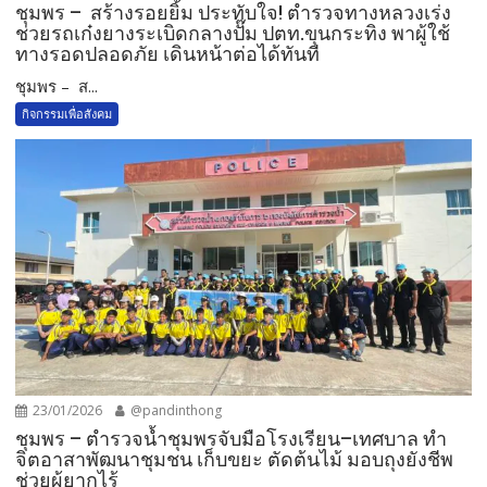
ชุมพร – สร้างรอยยิ้ม ประทับใจ! ตำรวจทางหลวงเร่ง
ช่วยรถเก๋งยางระเบิดกลางปั๊ม ปตท.ขุนกระทิง พาผู้ใช้
ทางรอดปลอดภัย เดินหน้าต่อได้ทันที
ชุมพร – ส...
กิจกรรมเพื่อสังคม
23/01/2026
@pandinthong
ชุมพร – ตำรวจน้ำชุมพรจับมือโรงเรียน–เทศบาล ทำ
จิตอาสาพัฒนาชุมชน เก็บขยะ ตัดต้นไม้ มอบถุงยังชีพ
ช่วยผู้ยากไร้