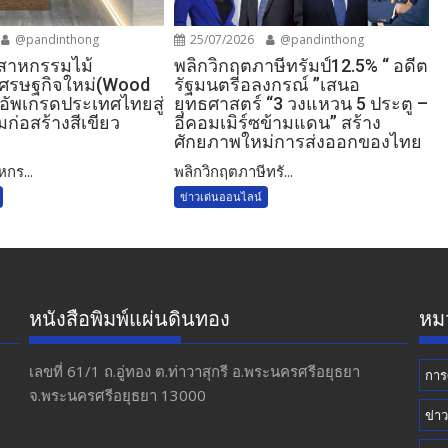
@pandinthong
25/07/2026
@pandinthong
ตสาหกรรมไม้
พลิกวิกฤตภาษีทรัมป์12.5% “ อดีต
์เศรษฐกิจใหม่(Wood
รัฐมนตรีอลงกรณ์ ”เสนอ
อัพเกรดประเทศไทยสู่
ยุทธศาสตร์ “3 วงแหวน 5 ประตู –
ก่อสร้างสีเขียว
อีคอมเมิร์ซข้ามแดน” สร้าง
ศักยภาพใหม่การส่งออกของไทย
หกร...
พลิกวิกฤตภาษีทรั...
ข่าวเด่นออนไลน์
หนังสือพิมพ์แผ่นดินทอง
หมว
เลขที่ 61/1 ถ.อู่ทอง​ ต.​ท่าวาสุกรี​ อ.พระนครศรีอยุธยา​
การ
จ.พระนครศรีอยุธยา 13000
ข่า