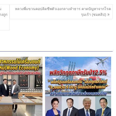
ม
หลวงพี่แขวนคอปลิดชีพตัวเองกลางลำธาร คาดปัญหาจากโรค
างถูก
รุมเร้า (ชมคลิป)