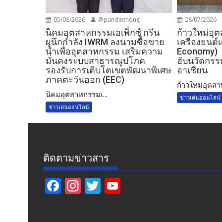
05/08/2026
@pandinthong
28/07/2026
​นิคมอุตสาหกรรมเอเพ็กซ์ กรีน
ก้าวใหม่อุ
ผนึกกำลัง IWRM ลงนามซื้อขาย
เครื่องยนต
น้ำเพื่ออุตสาหกรรม เสริมความ
Economy) 
มั่นคงระบบสาธารณูปโภค
ฮับนวัตกรรม
รองรับการเติบโตเขตพัฒนาพิเศษ
อาเซียน
ภาคตะวันออก (EEC)
ก้าวใหม่อุตสา
​นิคมอุตสาหกรรมเ...
ข่าวเด่นออนไลน์
ข่าวเด่นออนไลน์
ติดตามข่าวสาร
F
In
T
Y
ac
st
w
o
e
a
itt
u