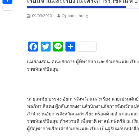
เรือนจำแม่สะเรียงในโครงการราชทัณฑ์ปั
e
i
i
S
b
t
n
09/09/2020
@pandinthong
h
o
t
e
a
o
e
r
k
F
T
Li
S
r
e
ac
w
n
h
แม่ฮ่องสอน-คณะอัยการ ผู้พิพากษา และอำเภอแม่สะเรียง 
e
itt
e
ar
ราชทัณฑ์ปันสุข
b
er
e
o
o
นายสมชัย บรรจง อัยการจังหวัดแม่สะเรียง นายเปรมศักย์
k
พลภัทร สีแดง ผู้กลั่นกรองงานสำนักงานอัยการจังหวัดแม
สำนักงานอัยการจังหวัดแม่สะเรียง พร้อมด้วยอำเภอแม่สะเ
ราชทัณฑ์ปันสุข ทำความดี เพื่อชาติ ศาสน์ กษัตริย์ ณ เ
ผู้บัญชาการเรือนจำอำเภอแม่สะเรียง เป็นผู้รับมอบหนังสื