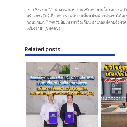
b
er
e
แนะแนว
“เชียงราย”สำนักงานจัดหางานเชียงรายจัดโครงการเสริ
o
เรื่อง
สร้างการรับรู้เกี่ยวกับประเภทงานที่คนต่างด้าวทำงานได้อย่
o
กฎหมาย.ณ.โรงแรมปิยะพรพาวิลเลี่ยน อำเภอแม่สายจังหวัด
เชียงราย” (ชมคลิป)
k
Related posts