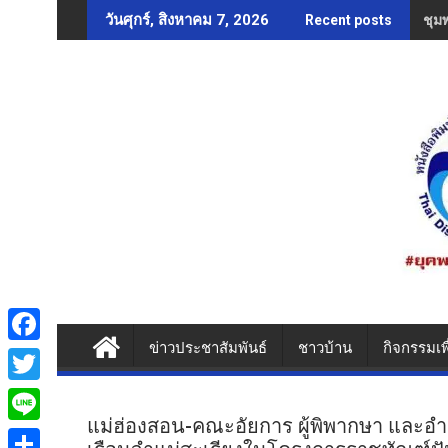
Skip
ชุม
วันศุกร์, สิงหาคม 7, 2026
Recent posts
to
content
ข่าวประชาสัมพันธ์
ชาวบ้าน
กิจกรรมเพ
F
a
T
c
แม่ฮ่องสอน-คณะอัยการ ผู้พิพากษา และอำเภ
w
L