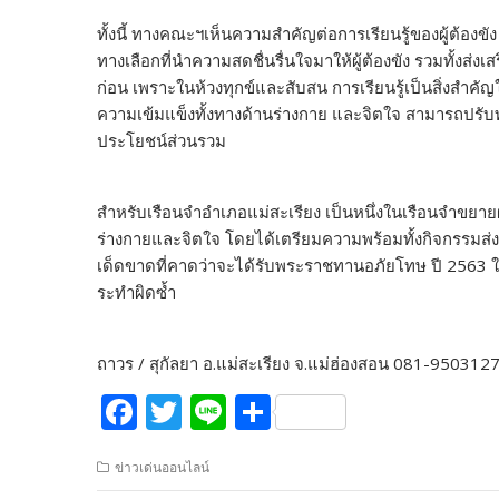
ทั้งนี้ ทางคณะฯเห็นความสำคัญต่อการเรียนรู้ของผู้ต้องขั
ทางเลือกที่นำความสดชื่นรื่นใจมาให้ผู้ต้องขัง รวมทั้งส่งเส
ก่อน เพราะในห้วงทุกข์และสับสน การเรียนรู้เป็นสิ่งสำคัญใ
ความเข้มแข็งทั้งทางด้านร่างกาย และจิตใจ สามารถปรั
ประโยชน์ส่วนรวม
สำหรับเรือนจำอำเภอแม่สะเรียง เป็นหนึ่งในเรือนจำขยายผล
ร่างกายและจิตใจ โดยได้เตรียมความพร้อมทั้งกิจกรรมส่งเ
เด็ดขาดที่คาดว่าจะได้รับพระราชทานอภัยโทษ ปี 2563 
ระทำผิดซ้ำ
ถาวร / สุกัลยา อ.แม่สะเรียง จ.แม่ฮ่องสอน 081-950312
F
T
Li
S
ac
w
n
h
ข่าวเด่นออนไลน์
e
itt
e
ar