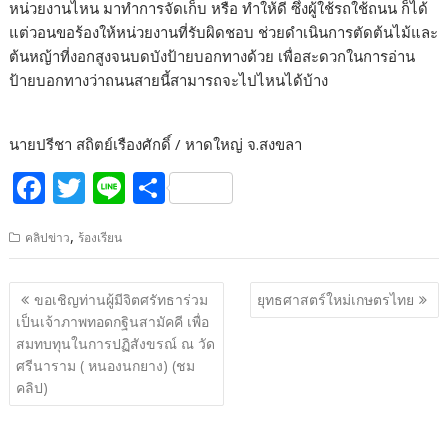
หน่วยงานไหน มาทำการจัดเก็บ หรือ ทำให้ดี ซึ่งผู้ใช้รถใช้ถนน ก็ได้
แต่วอนขอร้องให้หน่วยงานที่รับผิดชอบ ช่วยดำเนินการตัดต้นไม้และ
ต้นหญ้าที่งอกสูงจนบดบังป้ายบอกทางด้วย เพื่อสะดวกในการอ่าน
ป้ายบอกทางว่าถนนสายนี้สามารถจะไปไหนได้บ้าง
นายปรีชา สถิตย์เรืองศักดิ์ / หาดใหญ่ จ.สงขลา
F
T
Li
S
ac
w
n
h
,
คลิปข่าว
ร้องเรียน
e
itt
e
ar
b
er
e
แนะแนว
ขอเชิญท่านผู้มีจิตศรัทธาร่วม
ยุทธศาสตร์ใหม่เกษตรไทย
o
เรื่อง
เป็นเจ้าภาพทอดกฐินสามัคคี เพื่อ
o
สมทบทุนในการปฏิสังขรณ์ ณ วัด
ศรีนาราม ( หนองนกยาง) (ชม
k
คลิป)