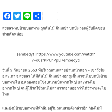
F
T
Li
S
ac
w
n
h
สงขลา-พบป้ายบอกทาง ถูกต้นไม้ ต้นหญ้า บดบัง วอนผู้รับผิดชอบ
e
itt
e
ar
ช่วยตัดหน่อย
b
er
e
o
o
[embedyt] https://www.youtube.com/watch?
v=o0zfPPUhPpE[/embedyt]
k
วันนี้ 9 กันยายน 2563 ที่บริเวณถนนสายบ้านหนำคอก – เขาวังชิง
อ.สะเดา จ.สงขลา ได้มีต้นไม้ ต้นหญ้า งอกสูงขึ้นมาจนไปบดบังป้าย
บอกทางไป อ.คลองหอยโข่ง ,สนามบินหาดใหญ่ และทางไป
อ.หาดใหญ่ จนผู้ใช้รถใช้ถนนไม่สามารถอ่านออกว่าได้ว่าทางจะไป
ไหน
และยังมีป้ายบอกทางที่หักล้มอยู่ริมถนนสายดังกล่าวอีก ก็ยังไม่มี