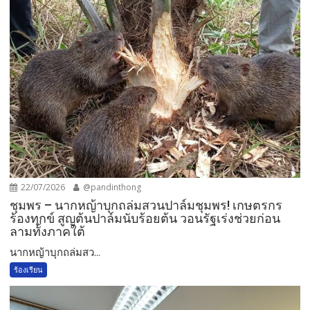
22/07/2026
@pandinthong
ชุมพร – นากหญ้าบุกถล่มสวนปาล์มชุมพร! เกษตรกร
ร้องทุกข์ สูญต้นปาล์มนับร้อยต้น วอนรัฐเร่งช่วยก่อน
ลามทั้งภาคใต้
นากหญ้าบุกถล่มสว...
ร้องเรียน