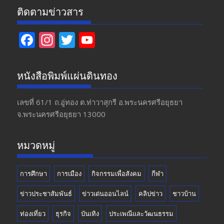
ติดตามข่าวสาร
F
In
T
Y
ac
st
w
o
e
a
itt
u
หนังสือพิมพ์แผ่นดินทอง
b
gr
er
T
o
a
u
เลขที่ 61/1 ถ.อู่ทอง​ ต.​ท่าวาสุกรี​ อ.พระนครศรีอยุธยา​
จ.พระนครศรีอยุธยา 13000
o
m
b
k
e
หมวดหมู่
การศึกษา
การเมือง
กิจกรรมเพื่อสังคม
กีฬา
ข่าวประชาสัมพันธ์
ข่าวเด่นออนไลน์
คลิปข่าว
ชาวบ้าน
ท่องเที่ยว
ธุรกิจ
บันเทิง
ประเพณีและวัฒนธรรม