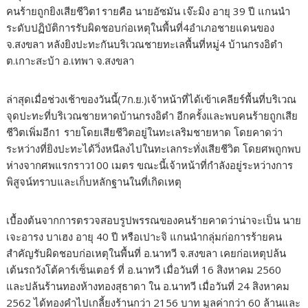
คนร้ายถูกยิงเสียชีวิต1รายคือ นายอัซมัน เจ๊ะมิง อายุ 39 ปี แกนนำ
ระดับปฏิบัติการรับผิดชอบก่อเหตุในพื้นที่4อำเภอชายแดนของ
จ.สงขลา หลังยิงปะทะกันบริเวณชายทะเลพื้นที่หมู่4 บ้านกรงอิตำ
ต.เกาะสะบ้า อ.เทพา จ.สงขลา
ล่าสุดเมื่อช่วงเช้าของวันนี้(7ก.ย.)เจ้าหน้าที่ได้เข้าเคลียร์พื้นที่บริเวณ
จุดปะทะที่บริเวณชายหาดบ้านกรงอิตำ อีกครั้งและพบคนร้ายถูกเสีย
ชีวิตเพิ่มอีก1 รายโดยเสียชีวิตอยู่ในทะเลริมชายหาด โดยคาดว่า
ระหว่างที่ยิงปะทะได้วิ่งหนีลงไปในทะเลกระทั่งเสียชีวิต โดยศพถูกพบ
ห่างจากศพแรกราว100 เมตร ขณะนี้เจ้าหน้าที่กำลังอยู่ระหว่างการ
พิสูจน์ทราบและเก็บหลักฐานในที่เกิดเหตุ
เบื้องต้นจากการตรวจสอบรูปพรรณของคนร้ายคาดว่าน่าจะเป็น นาย
เจะอารง บาเฮง อายุ 40 ปี หรือเปาะจิ แกนนำกลุ่มก่อการร้ายคน
สำคัญรับผิดชอบก่อเหตุในพื้นที่ อ.นาทวี จ.สงขลา เคยก่อเหตุปล้น
เต้นรถวังโต้คาร์เซ็นเตอร์ ที่ อ.นาทวี เมื่อวันที่ 16 สิงหาคม 2560
และปล้นร้านทองห้างทองสุธาดา ใน อ.นาทวี เมื่อวันที่ 24 สิงหาคม
2562 ได้ทองคำไปเกลี้ยงร้านกว่า 2156 บาท มูลค่ากว่า 60 ล้านและ