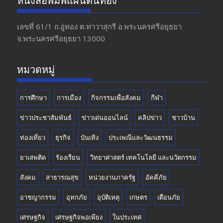
หนังสือพิมพ์แผ่นดินทอง
b
gr
er
T
o
a
u
เลขที่ 61/1 ถ.อู่ทอง​ ต.​ท่าวาสุกรี​ อ.พระนครศรีอยุธยา​
จ.พระนครศรีอยุธยา 13000
o
m
b
k
e
หมวดหมู่
การศึกษา
การเมือง
กิจกรรมเพื่อสังคม
กีฬา
ข่าวประชาสัมพันธ์
ข่าวเด่นออนไลน์
คลิปข่าว
ชาวบ้าน
ท่องเที่ยว
ธุรกิจ
บันเทิง
ประเพณีและวัฒนธรรม
ยาเสพติด
ร้องเรียน
วิทยาศาสตร์ เทคโนโลยี และนวัตกรรม
สังคม
สาธารณสุข
หน่วยงานภาครัฐ
อัคคีภัย
อาชญากรรม
อุทกภัย
อุบัติเหตุ
เกษตร
เตือนภัย
เศรษฐกิจ
เศรษฐกิจพอเพียง
ในประเทศ