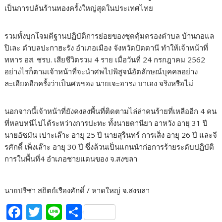
เป็นการปล้นร้านทองครั้งใหญ่สุดในประเทศไทย
รวมทั้งบุกโจมตีฐานปฏิบัติการย่อยของชุดคุ้มครองตำบล บ้านกอแล
ปิเละ ตำบลปะกาฮะรัง อำเภอเมือง จังหวัดปัตตานี ทำให้เจ้าหน้าที่
ทหาร อส. ชรบ. เสียชีวิตรวม 4 ราย เมื่อวันที่ 24 กรกฎาคม 2562
อย่างไรก็ตามเจ้าหน้าที่จะนำศพไปพิสูจน์อัตลักษณ์บุคคลอย่าง
ละเอียดอีกครั้งว่าเป็นศพของ นายเจะอารง บาเฮง จริงหรือไม่
นอกจากนี้เจ้าหน้าที่ยังคงลงพื้นที่ติดตามไล่ล่าคนร้ายที่เหลืออีก 4 คน
ที่หลบหนีไปได้ระหว่างการปะทะ ทั้งนายดานียา อาหวัง อายุ 31 ปี
นายอัซมัน เปาะเล๊าะ อายุ 25 ปี นายสุรินทร์ การเส็ง อายุ 26 ปี และจี
รศักดิ์ เพ็งเล๊าะ อายุ 30 ปี ซึ่งล้วนเป็นแกนนำก่อการร้ายระดับปฏิบัติ
การในพื้นที่4 อำเภอชายแดนของ จ.สงขลา
นายปรีชา สถิตย์เรืองศักดิ์ / หาดใหญ่ จ.สงขลา
F
T
Li
S