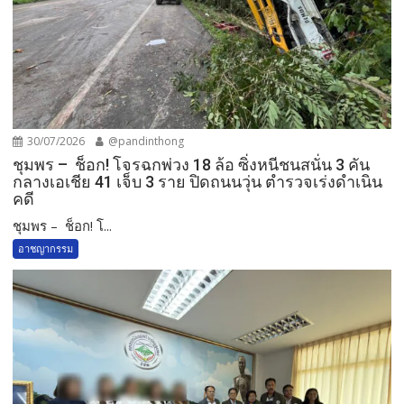
30/07/2026
@pandinthong
ชุมพร – ช็อก! โจรฉกพ่วง 18 ล้อ ซิ่งหนีชนสนั่น 3 คัน
กลางเอเชีย 41 เจ็บ 3 ราย ปิดถนนวุ่น ตำรวจเร่งดำเนิน
คดี
ชุมพร – ช็อก! โ...
อาชญากรรม