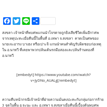
F
T
Li
S
ac
w
n
h
สงขลา-เจ้าหน้าที่พบศพแกนนำโจรตายถูกยิงเสียชีวิตเพิ่มอีก1ศพ
e
itt
e
ar
จากเหตุปะทะเมื่อคืนนี้ในพื้นที่ อ.เทพา จ.สงขลา คาดเป็นศพของ
b
er
e
นายเจะอารง บาเฮง หรือเปาะจิ แกนนำคนสำคัญรับผิดชอบก่อเหตุ
o
ใน อ.นาทวี ที่เคยพาพวกปล้นเต้นรถมือสองและปล้นร้านทองที่
อ.นาทวี
o
k
[embedyt] https://www.youtube.com/watch?
v=JyDNo_AUALg[/embedyt]
ความคืบหน้ากรณีเจ้าหน้าที่ฝ่ายความมั่นคงปะทะกับกลุ่มก่อการร้าย
3 จุดในพื้น อ.จะนะ และ อ.เทพา จ.สงขลาเมื่อคืนนี้เบื้องต้นพบศพ