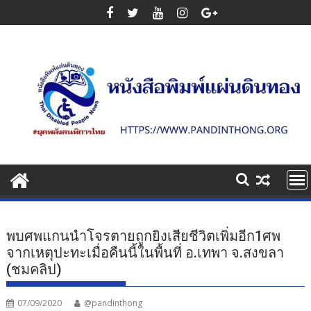
Skip
to
content
พบศพแกนนำโจรตายถูกยิงเสียชีวิตเพิ่มอีก1ศพ
จากเหตุปะทะเมื่อคืนนี้ในพื้นที่ อ.เทพา จ.สงขลา
(ชมคลิป)
07/09/2020
@pandinthong