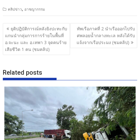
ac
w
n
h
,
คลิปข่าว
อาชญากรรม
e
itt
e
ar
b
er
e
แนะแนว
ยุติปฎิบัติการณ์หลังยิงปะทะกับ
ทัพเรือภาคที่ 2 นำเรือออกไปรับ
o
เรื่อง
แกนนำกลุ่มการการร้ายในพื้นที่
ศพลอยน้ำกลางทะเล หลังได้รับ
o
อ.จะนะ และ อ.เทพา 3 จุดคนร้าย
แจ้งจากเรือประมง (ชมคลิป)
เสียชีวิต 1 คน (ชมคลิป)
k
Related posts