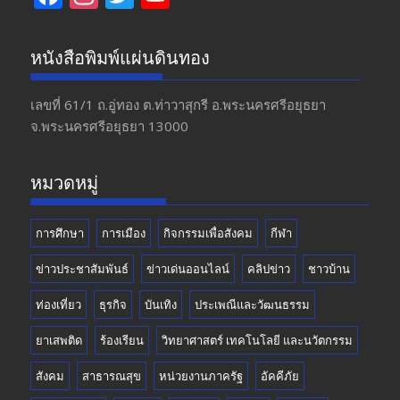
ac
st
w
o
e
a
itt
u
หนังสือพิมพ์แผ่นดินทอง
b
gr
er
T
o
a
u
เลขที่ 61/1 ถ.อู่ทอง​ ต.​ท่าวาสุกรี​ อ.พระนครศรีอยุธยา​
จ.พระนครศรีอยุธยา 13000
o
m
b
k
e
หมวดหมู่
การศึกษา
การเมือง
กิจกรรมเพื่อสังคม
กีฬา
ข่าวประชาสัมพันธ์
ข่าวเด่นออนไลน์
คลิปข่าว
ชาวบ้าน
ท่องเที่ยว
ธุรกิจ
บันเทิง
ประเพณีและวัฒนธรรม
ยาเสพติด
ร้องเรียน
วิทยาศาสตร์ เทคโนโลยี และนวัตกรรม
สังคม
สาธารณสุข
หน่วยงานภาครัฐ
อัคคีภัย