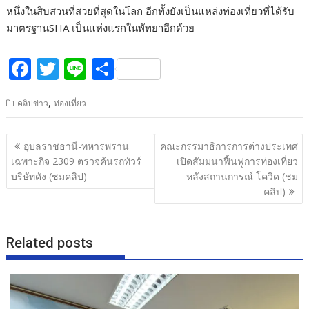
หนึ่งในสิบสวนที่สวยที่สุดในโลก อีกทั้งยังเป็นแหล่งท่องเที่ยวที่ได้รับ
มาตรฐานSHA เป็นแห่งแรกในพัทยาอีกด้วย
F
T
Li
S
ac
w
n
h
,
คลิปข่าว
ท่องเที่ยว
e
itt
e
ar
b
er
e
แนะแนว
อุบลราชธานี-ทหารพราน
คณะกรรมาธิการการต่างประเทศ
o
เรื่อง
เฉพาะกิจ 2309 ตรวจค้นรถทัวร์
เปิดสัมมนาฟื้นฟูการท่องเที่ยว
o
บริษัทดัง (ชมคลิป)
หลังสถานการณ์ โควิด (ชม
คลิป)
k
Related posts