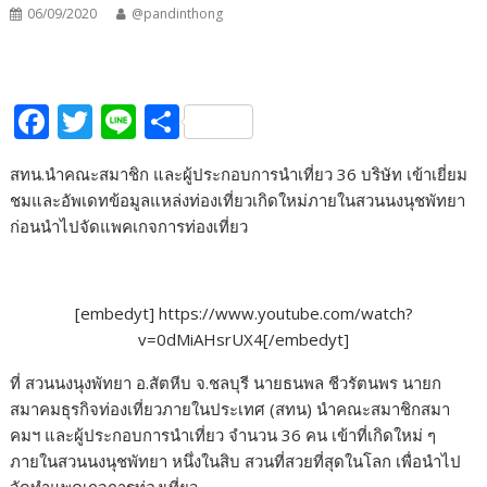
06/09/2020
@pandinthong
F
T
Li
S
ac
w
n
h
สทน.นำคณะสมาชิก และผู้ประกอบการนำเที่ยว 36 บริษัท เข้าเยี่ยม
e
itt
e
ar
ชมและอัพเดทข้อมูลแหล่งท่องเที่ยวเกิดใหม่ภายในสวนนงนุชพัทยา
b
er
e
ก่อนนำไปจัดแพคเกจการท่องเที่ยว
o
o
[embedyt] https://www.youtube.com/watch?
k
v=0dMiAHsrUX4[/embedyt]
ที่ สวนนงนุงพัทยา อ.สัตหีบ จ.ชลบุรี นายธนพล ชีวรัตนพร นายก
สมาคมธุรกิจท่องเที่ยวภายในประเทศ (สทน) นำคณะสมาชิกสมา
คมฯ และผู้ประกอบการนำเที่ยว จำนวน 36 คน เข้าที่เกิดใหม่ ๆ
ภายในสวนนงนุชพัทยา หนึ่งในสิบ สวนที่สวยที่สุดในโลก เพื่อนำไป