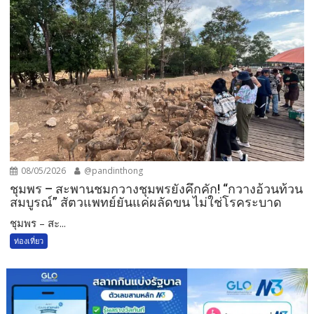
08/05/2026
@pandinthong
ชุมพร – สะพานชมกวางชุมพรยังคึกคัก! “กวางอ้วนท้วน
สมบูรณ์” สัตวแพทย์ยันแค่ผลัดขน ไม่ใช่โรคระบาด
ชุมพร – สะ...
ท่องเที่ยว