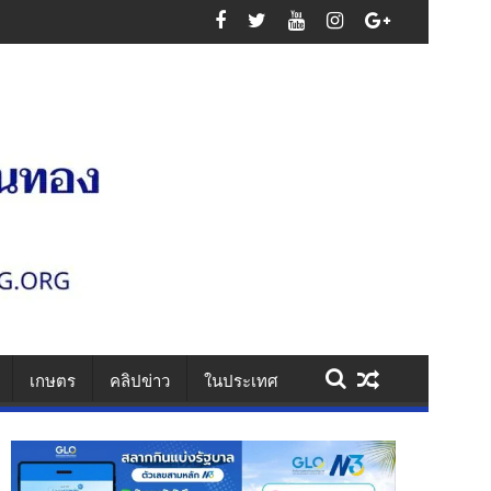
นเสาไฟ รวบคาเพชรเกษม ยึดไอซ์ 1.1 กก. ยาบ้า 61 เม็ด สารภาพรับจ้างส่งยา
เกษตร
คลิปข่าว
ในประเทศ