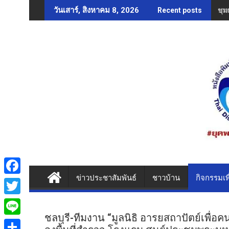
Skip
ชุม
วันเสาร์, สิงหาคม 8, 2026
Recent posts
to
content
ข่าวประชาสัมพันธ์
ชาวบ้าน
กิจกรรมเพ
F
a
T
c
ชลบุรี-ทีมงาน “มูลนิธิ อารยสถาปัตย์เพื่อ
w
L