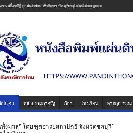
พร – ซิ่งหนีไม่รอด! ตำรวจทางหลวงชุมพรไล่ล่า หนุ่มควบเวฟแต่งซิ่งพุ่งช
ื่อสังคม
หน่วยงานภาครัฐ
กีฬา
ร้องเรียน
อาชญากรรม
คนทั้งมวล” โดยฑูตอารยสถาปัตย์ จังหวัดชลบุรี”