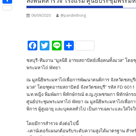
ลงพื้นที่สำรวจ โรงแรม ศูนย์ประชุมพระมห
e
i
i
S
b
t
n
06/09/2020
@pandinthong
h
o
t
e
a
o
e
r
k
F
T
Li
S
r
e
ac
w
n
h
ชลบุรี-ทีมงาน “มูลนิธิ อารยสถาปัตย์เพื่อคนทั้งมวล” โดย
e
itt
e
ar
พระมหาไถ่ พัทยา
b
er
e
ณ มูลนิธิพระมหาไถ่เพื่อการพัฒนาคนพิการ จังหวัดชลบุรีเมื
o
มวล” โดยฑูตอารยสถาปัตย์ จังหวัดชลบุรี” รหัส FD 6011 
o
น.ท.หญิง พิมพ์ผกา พิทักษ์กรณ์ ด.ญ.ภูเพชรผกา พิทักษ์ก
k
ศูนย์ประชุมพระมหาไถ่ พัทยา ณ มูลนิธิพระมหาไถ่เพื่อกา
พิการ ผู้สูงอายุ และบุคคลทั่วไป เป็นการเฉพาะและใส่ใจใ
โดยมีการสำรวจ ดังต่อไปนี้
-เคาน์เตอร์แผนกต้อนรับระดับความสูงได้มาตรฐาน สำหรับ