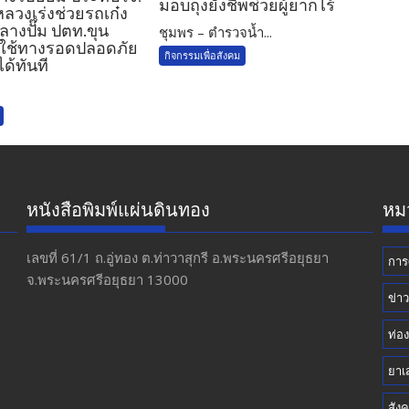
มอบถุงยังชีพช่วยผู้ยากไร้
วงเร่งช่วยรถเก๋ง
ลางปั๊ม ปตท.ขุน
ชุมพร – ตำรวจน้ำ...
ู้ใช้ทางรอดปลอดภัย
กิจกรรมเพื่อสังคม
ได้ทันที
หนังสือพิมพ์แผ่นดินทอง
หมว
เลขที่ 61/1 ถ.อู่ทอง​ ต.​ท่าวาสุกรี​ อ.พระนครศรีอยุธยา​
การ
จ.พระนครศรีอยุธยา 13000
ข่า
ท่อง
ยาเ
สัง