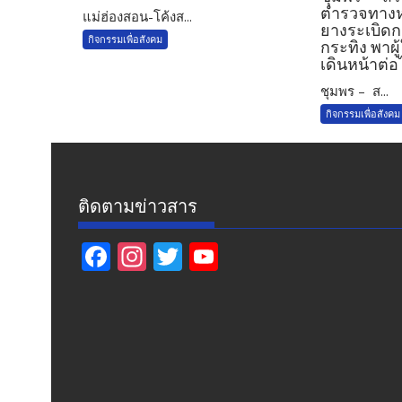
ตำรวจทางหล
แม่ฮ่องสอน-โค้งส...
ยางระเบิดก
กิจกรรมเพื่อสังคม
กระทิง พาผ
เดินหน้าต่อ
ชุมพร – ส...
กิจกรรมเพื่อสังคม
ติดตามข่าวสาร
F
In
T
Y
ac
st
w
o
e
a
itt
u
b
gr
er
T
o
a
u
o
m
b