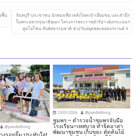
พื้น
จันทบุรี-ประชาชน นักท่องเที่ยวหลั่งไหลเข้าเยี่ยมชม และสำนึก
ในพระมหากรุณาธิคุณฯ โครงการพระราชดำริอ่าวคุ้งกระเบนฯ
สูดโอโซน สัมผัสธรรมชาติ ช่วงวันหยุดชดเชยสงกรานต์
23/01/2026
@pandinthong
ชุมพร – ตำรวจน้ำชุมพรจับมือ
โรงเรียน–เทศบาล ทำจิตอาสา
@pandinthong
พัฒนาชุมชน เก็บขยะ ตัดต้นไม้
างรอยยิ้ม ประทับใจ!