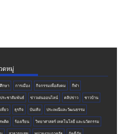
ดหมู่
ศึกษา
การเมือง
กิจกรรมเพื่อสังคม
กีฬา
วประชาสัมพันธ์
ข่าวเด่นออนไลน์
คลิปข่าว
ชาวบ้าน
เที่ยว
ธุรกิจ
บันเทิง
ประเพณีและวัฒนธรรม
สพติด
ร้องเรียน
วิทยาศาสตร์ เทคโนโลยี และนวัตกรรม
คม
สาธารณสุข
หน่วยงานภาครัฐ
อัคคีภัย