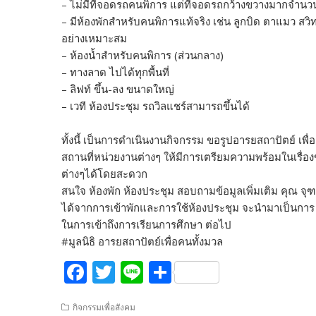
– ไม่มีที่จอดรถคนพิการ แต่ที่จอดรถกว้างขวางมากจำนว
– มีห้องพักสำหรับคนพิการแท้จริง เช่น ลูกบิด ตาแมว สว
อย่างเหมาะสม
– ห้องน้ำสำหรับคนพิการ (ส่วนกลาง)
– ทางลาด ไปได้ทุกพื้นที่
– ลิฟท์ ขึ้น-ลง ขนาดใหญ่
– เวที ห้องประชุม รถวิลแชร์สามารถขึ้นได้
ทั้งนี้ เป็นการดำเนินงานกิจกรรม ขอรูปอารยสถาปัตย์ เพื่
สถานที่หน่วยงานต่างๆ ให้มีการเตรียมความพร้อมในเรื่องข
ต่างๆได้โดยสะดวก
สนใจ ห้องพัก ห้องประชุม สอบถามข้อมูลเพิ่มเติม คุณ จ
ได้จากการเข้าพักและการใช้ห้องประชุม จะนำมาเป็นการ 
ในการเข้าถึงการเรียนการศึกษา ต่อไป
#มูลนิธิ อารยสถาปัตย์เพื่อคนทั้งมวล
F
T
Li
S
ac
w
n
h
กิจกรรมเพื่อสังคม