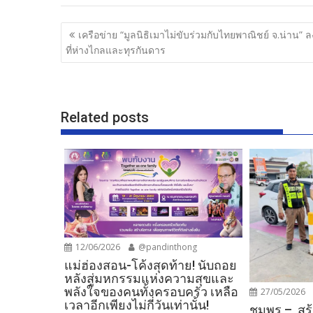
e
itt
e
ar
b
er
e
แนะแนว
เครือข่าย “มูลนิธิเมาไม่ขับร่วมกับไทยพาณิชย์ จ.น่าน” ลง
o
เรื่อง
ที่ห่างไกลและทุรกันดาร
o
k
Related posts
12/06/2026
@pandinthong
แม่ฮ่องสอน-โค้งสุดท้าย! นับถอย
หลังสู่มหกรรมแห่งความสุขและ
พลังใจของคนทั้งครอบครัว เหลือ
27/05/2026
เวลาอีกเพียงไม่กี่วันเท่านั้น!
ชุมพร – สร้