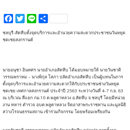
F
T
Li
S
ac
w
n
h
ชลบุรี-สัตหีบตั้งจุดบริการและอำนวยความสะดวกประชาชนวันหยุด
e
itt
e
ar
ชดเชยสงกรานต์
b
er
e
o
o
นายอนุชา อินทศร นายอำเภอสัตหีบ ได้มอบหมายให้ นายวันชาติ
k
วรรณพราหม – นางพิกุล โสภา ปลัดอำเภอสัตหีบ เป็นผู้แทนในการ
ตั้งจุดบริการและอำนวยความสะดวกให้กับประชาชนช่วงวันหยุด
ชดเชย เทศกาลสงกรานต์ ประจำปี 2563 ระหว่างวันที่ 4-7 ก.ย. 63
ณ บริเวณ สี่แยก กม.10 ต.พลูตาหลวง อ.สัตหีบ จ.ชลบุรี โดยมีหน่วย
งาน ทหาร ตำรวจ อบต.พลูตาหลวง จิตอาสาพระราชทาน และมูลนิธิ
สว่างโรจนธรรมสถาน เข้าร่วมกิจกรรม โดยพร้อมเพรียงกัน