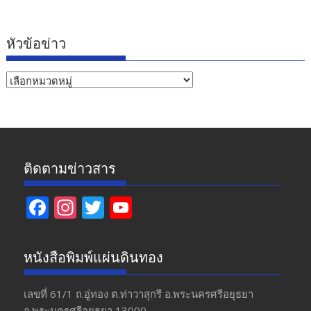
หัวข้อข่าว
หัวข้อ
ข่าว
ติดตามข่าวสาร
F
In
T
Y
ac
st
w
o
e
a
itt
u
หนังสือพิมพ์แผ่นดินทอง
b
gr
er
T
o
a
u
เลขที่ 61/1 ถ.อู่ทอง​ ต.​ท่าวาสุกรี​ อ.พระนครศรีอยุธยา​
จ.พระนครศรีอยุธยา 13000