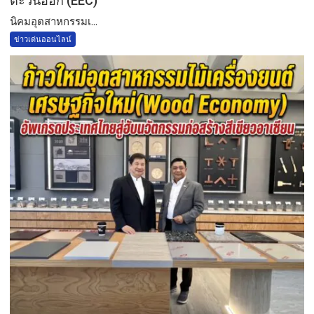
ตะวันออก (EEC)
​นิคมอุตสาหกรรมเ...
ข่าวเด่นออนไลน์