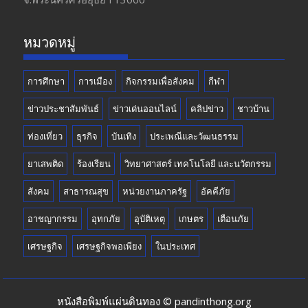
o
m
b
k
e
หมวดหมู่
การศึกษา
การเมือง
กิจกรรมเพื่อสังคม
กีฬา
ข่าวประชาสัมพันธ์
ข่าวเด่นออนไลน์
คลิปข่าว
ชาวบ้าน
ท่องเที่ยว
ธุรกิจ
บันเทิง
ประเพณีและวัฒนธรรม
ยาเสพติด
ร้องเรียน
วิทยาศาสตร์ เทคโนโลยี และนวัตกรรม
สังคม
สาธารณสุข
หน่วยงานภาครัฐ
อัคคีภัย
อาชญากรรม
อุทกภัย
อุบัติเหตุ
เกษตร
เตือนภัย
เศรษฐกิจ
เศรษฐกิจพอเพียง
ในประเทศ
หนังสือพิมพ์แผ่นดินทอง © pandinthong.org