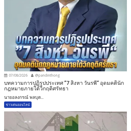
07/08/2026
@pandinthong
บทความการปฏิรูปประเทศ ”7 สิงหา วันรพี“ อุดมคตินัก
กฎหมายภายใต้วิกฤติศรัทธา
นายอลงกรณ์ พลบุต...
ข่าวเด่นออนไลน์