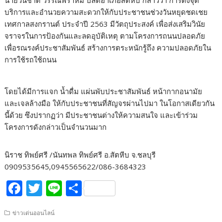
นายวันชาติ วรรณพราหม ปลัดอำเภอสัตหีบ กล่าวว่า การตั้งจุด
บริการและอำนวยความสะดวกให้กับประชาชนช่วงวันหยุดชดเชย
เทศกาลสงกรานต์ ประจำปี 2563 มีวัตถุประสงค์ เพื่อส่งเสริมวินัย
จราจรในการป้องกันและลดอุบัติเหตุ ตามโครงการถนนปลอดภัย
เพื่อรณรงค์ประชาสัมพันธ์ สร้างการตระหนักรู้ถึง ความปลอดภัยใน
การใช้รถใช้ถนน
โดยได้มีการแจก น้ำดื่ม แผ่นพับประชาสัมพันธ์ หน้ากากอนามัย
และเจลล้างมือ ให้กับประชาชนที่สัญจรผ่านไปมา ในโอกาสเดียวกัน
นี้ด้วย ซึงปรากฏว่า มีประชาชนต่างให้ความสนใจ และเข้าร่วม
โครงการดังกล่าวเป็นจำนวนมาก
นิราช ทิพย์ศรี /นันทพล ทิพย์ศรี อ.สัตหีบ จ.ชลบุรี
0909535645,0945565622/086-3684323
F
T
Li
S
ac
w
n
h
ข่าวเด่นออนไลน์
e
itt
e
ar