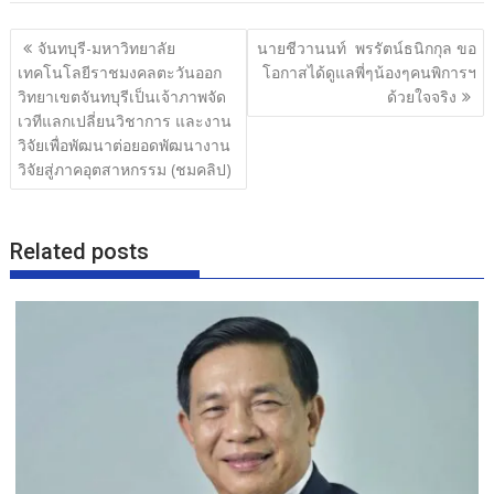
b
er
e
แนะแนว
จันทบุรี-มหาวิทยาลัย
นายชีวานนท์ พรรัตน์ธนิกกุล ขอ
o
เรื่อง
เทคโนโลยีราชมงคลตะวันออก
โอกาสได้ดูแลพี่ๆน้องๆคนพิการฯ
o
วิทยาเขตจันทบุรีเป็นเจ้าภาพจัด
ด้วยใจจริง
เวทีแลกเปลี่ยนวิชาการ และงาน
k
วิจัยเพื่อพัฒนาต่อยอดพัฒนางาน
วิจัยสู่ภาคอุตสาหกรรม (ชมคลิป)
Related posts