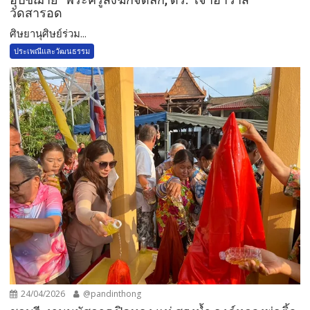
วัดสารอด
ศิษยานุศิษย์ร่วม...
ประเพณีและวัฒนธรรม
24/04/2026
@pandinthong