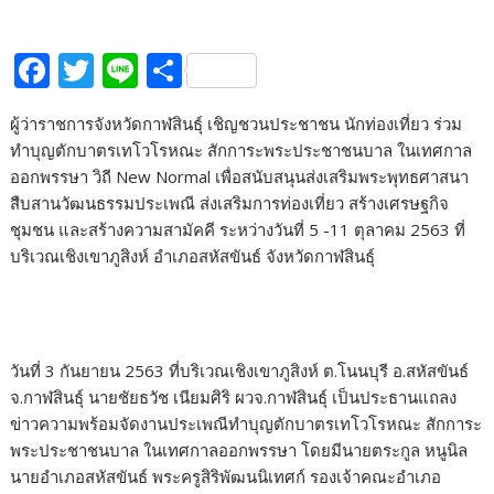
F
T
Li
S
ac
w
n
h
ผู้ว่าราชการจังหวัดกาฬสินธุ์ เชิญชวนประชาชน นักท่องเที่ยว ร่วม
e
itt
e
ar
ทำบุญตักบาตรเทโวโรหณะ สักการะพระประชาชนบาล ในเทศกาล
b
er
e
ออกพรรษา วิถี New Normal เพื่อสนับสนุนส่งเสริมพระพุทธศาสนา
o
สืบสานวัฒนธรรมประเพณี ส่งเสริมการท่องเที่ยว สร้างเศรษฐกิจ
ชุมชน และสร้างความสามัคคี ระหว่างวันที่ 5 -11 ตุลาคม 2563 ที่
o
บริเวณเชิงเขาภูสิงห์ อำเภอสหัสขันธ์ จังหวัดกาฬสินธุ์
k
วันที่ 3 กันยายน 2563 ที่บริเวณเชิงเขาภูสิงห์ ต.โนนบุรี อ.สหัสขันธ์
จ.กาฬสินธุ์ นายชัยธวัช เนียมศิริ ผวจ.กาฬสินธุ์ เป็นประธานแถลง
ข่าวความพร้อมจัดงานประเพณีทำบุญตักบาตรเทโวโรหณะ สักการะ
พระประชาชนบาล ในเทศกาลออกพรรษา โดยมีนายตระกูล หนูนิล
นายอำเภอสหัสขันธ์ พระครูสิริพัฒนนิเทศก์ รองเจ้าคณะอำเภอ