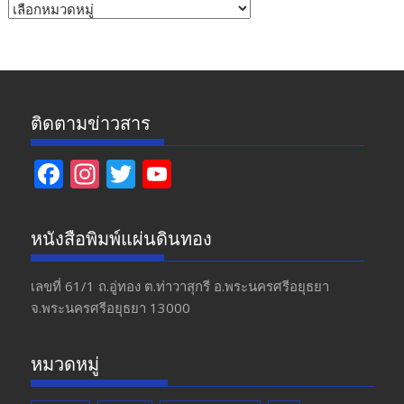
หัวข้อ
ข่าว
ติดตามข่าวสาร
F
In
T
Y
ac
st
w
o
e
a
itt
u
หนังสือพิมพ์แผ่นดินทอง
b
gr
er
T
o
a
u
เลขที่ 61/1 ถ.อู่ทอง​ ต.​ท่าวาสุกรี​ อ.พระนครศรีอยุธยา​
จ.พระนครศรีอยุธยา 13000
o
m
b
k
e
หมวดหมู่