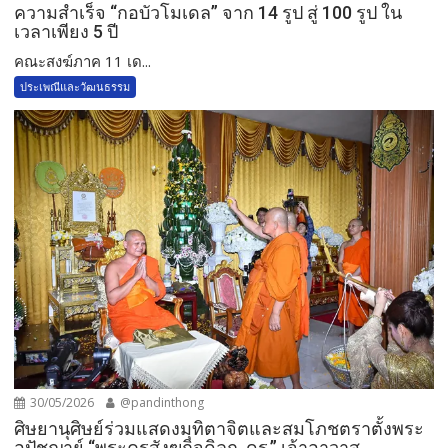
ความสำเร็จ “กอบัวโมเดล” จาก 14 รูป สู่ 100 รูป ใน
เวลาเพียง 5 ปี
คณะสงฆ์ภาค 11 เด...
ประเพณีและวัฒนธรรม
30/05/2026
@pandinthong
ศิษยานุศิษย์ร่วมแสดงมุทิตาจิตและสมโภชตราตั้งพระ
อุปัชฌาย์ “พระครูสังฆกิจดิลก, ดร.” เจ้าอาวาส