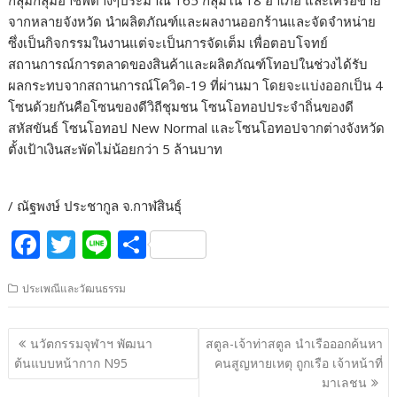
กลุ่มกลุ่มอาชีพต่างๆประมาณ 165 กลุ่มใน 18 อำเภอ และเครือข่าย
จากหลายจังหวัด นำผลิตภัณฑ์และผลงานออกร้านและจัดจำหน่าย
ซึ่งเป็นกิจกรรมในงานแต่จะเป็นการจัดเต็ม เพื่อตอบโจทย์
สถานการณ์การตลาดของสินค้าและผลิตภัณฑ์โทอปในช่วงได้รับ
ผลกระทบจากสถานการณ์โควิด-19 ที่ผ่านมา โดยจะแบ่งออกเป็น 4
โซนด้วยกันคือโซนของดีวิถีชุมชน โซนโอทอปประจำถิ่นของดี
สหัสขันธ์ โซนโอทอป New Normal และโซนโอทอปจากต่างจังหวัด
ตั้งเป้าเงินสะพัดไม่น้อยกว่า 5 ล้านบาท
/ ณัฐพงษ์ ประชากูล จ.กาฬสินธุ์
F
T
Li
S
ac
w
n
h
ประเพณีและวัฒนธรรม
e
itt
e
ar
b
er
e
แนะแนว
นวัตกรรมจุฬาฯ พัฒนา
สตูล-เจ้าท่าสตูล นำเรือออกค้นหา
o
เรื่อง
ต้นแบบหน้ากาก N95
คนสูญหายเหตุ ถูกเรือ เจ้าหน้าที่
o
มาเลชน