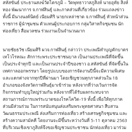
สหัสขันธ์ ประธานสงฆ์วัดไตรภูมิ – วัดพุทธาวาสภูสิงห์ นายอุทัย สิงห์
ทอง พัฒนาการ จ.กาฬสินธุ์ และภาคส่วนที่เกี่ยวข้อง ร่วมแถลงข่าว
ทั้งนี้ มีนางนงค์นิตย์ เนียมศิริ นายกเหล่าชาด จ.กาฬสินธุ์ หัวหน้าส่วน
ราชการ ผู้นำชุมชน ตัวแทนผู้ประกอบการ กลุ่มวิสาหกิจชุมชน นัก
ท่องเที่ยว สื่อมวลชน ร่วมงานเป็นจำนวนมาก
นายชัยธวัช เนียมศิริ ผวจ.กาฬสินธุ์ กล่าวว่า ประเพณีทำบุญตักบาตร
เทโวโรหณะ สักการะพระประชาชนบาล เป็นงานประเพณีที่จัดขึ้น
เป็นประจำทุกปี และเป็นงานประจำปีของชาว อ.สหัสขันธ์ ที่จัดขึ้นใน
เทศกาลออกพรรษา โดยรูปแบบของการจัดงานปีนี้จะมีความพิเศษ
และแตกต่างจากทุกปีที่ผ่านมา โดยเชิญชวนทุกภาคส่วนใน 18
อำเภอของจังหวัดกาฬสินธุ์มาเข้าร่วม หลังจากที่ว่างเว้นการจัด
กิจกรรมทำบุญใหญ่ร่วมกัน หลังจากที่ได้รับผลกระทบจาก
สถานการณ์การแพร่ระบาดของโรคโควิด-19 ทั้งนี้ เพื่อให้ทุกภาค
ส่วนมีส่วนร่วม ในการสนับสนุนส่งเสริมพระพุทธศาสนา สืบสาน
วัฒนธรรมประเพณี ส่งเสริมการท่องเที่ยว สร้างเศรษฐกิจชุมชน และ
สร้างความสามัคคี โดยงานจะมีขึ้นระหว่างวันที่ 5-11 ตุลาคม 2563
ที่บริเวณเชิงเขาภูสิงห์จึงขอเชิญชวนประชาชน นักท่องเที่ยว มาร่วม