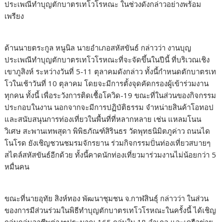
ประเพณีทำบุญตักบาตรเทโวโรหณะ ในช่วงดังกล่าวอย่างพร้อม
เพรียง
ด้านนายตระกูล หนูนิล นายอำเภอสหัสขันธ์ กล่าวว่า งานบุญ
ประเพณีทำบุญตักบาตรเทโวโรหณะที่จะจัดขึ้นในปีนี้ ที่บริเวณเชิง
เขาภูสิงห์ ระหว่างวันที่ 5-11 ตุลาคมดังกล่าว ทั้งนี้กำหนดตักบาตรเท
โวในเช้าวันที่ 10 ตุลาคม โดยจะมีการตั้งจุดคัดกรองผู้เข้าร่วมงาน
ทุกคน ทั้งนี้ เพื่อระวังการติดเชื้อโควิด-19 ขณะที่ในส่วนของกิจกรรม
ประกอบในงาน นอกจากจะมีการปฏิบัติธรรม จำหน่ายสินค้าโอทอป
และสนับสนุนการท่องเที่ยวในพื้นที่ที่หลากหลาย เช่น แหลมโนน
วิเศษ สะพานเทพสุดา พิพิธภัณฑ์สิรินธร วัดพุทธนิมิตภูค่าว ถนนได
โนโรด ยังเชิญชวนชมรมจักรยาน ร่วมกิจกรรมปั่นท่องเที่ยวสบายๆ
สไตล์สหัสขันธ์อีกด้วย ทั้งนี้คาดนักท่องเที่ยวมาร่วมงานไม่น้อยกว่า 5
หมื่นคน
ขณะที่นายอุทัย สิงห์ทอง พัฒนาชุมชน จ.กาฬสินธุ์ กล่าวว่า ในส่วน
ของการมีส่วนร่วมในพิธีทำบุญตักบาตรเทโวโรหณะในครั้งนี้ ได้เชิญ