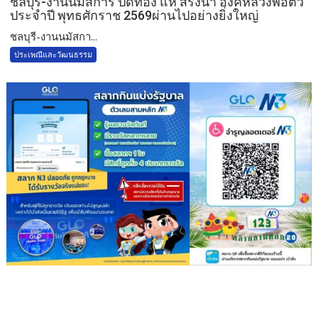
ชลบุรี-งานนมัสการ ปิดทอง แห่ สรงน้ำ องค์หลวงพ่อติ้ว
ประจำปี พุทธศักราช 2569ผ่านไปอย่างยิ่งใหญ่
ชลบุรี-งานนมัสกา...
ประเพณีและวัฒนธรรม