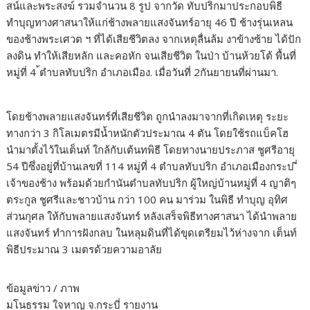
สน์และพระสงฆ์ รวมจำนวน 8 รูป จากวัด ทับปริกมาประกอบพิธี
ทำบุญทางศาสนาให้แก่ช้างพลายแสงจันทร์อายุ 46 ปี ช้างรุ่นเหลน
ของช้างพระเศวต ฯ ที่ได้เสียชีวิตลง จากเหตุลื่นล้ม งาข้างซ้าย ได้ปัก
ลงดิน ทำให้เสียหลัก และคอหัก จนเสียชีวิต ในป่า บ้านห้วยโต้ พื้นที่
หมู่ที่ 4 ้ตำบลทับปริก อำเภอเมือง. เมื่อวันที่ 2กันยายนที่ผ่านมา.
โดยช้างพลายแสงจันทร์ที่เสียชีวิต ถูกนำลงมาจากที่เกิดเหตุ ระยะ
ทางกว่า 3 กิโลเมตรมีน้ำหนักตัวประมาณ 4 ตัน โดยใช้รถแบ็คโฮ
นำมาตั้งไว้ในเต็นท์ ใกล้กับเต้นทพิธี โดยทางนายประภาส ชูศรีอายุ
54 ปีซึ่งอยู่ที่บ้านเลขที่ 114 หมู่ที่ 4 ตำบลทับปริก อำเภอเมืองกระบ ี่
เจ้าของช้าง พร้อมด้วยกำนันตำบลทับปริก ผู้ใหญ่บ้านหมู่ที่ 4 ญาติๆ
ตระกูล ชูศรีและชาวบ้าน กว่า 100 คน มาร่วม ในพิธี ทำบุญ อุทิศ
ส่วนกุศล ให้กับพลายแสงจันทร์ หลังเสร็จพิธีทางศาสนา ได้นำพลาย
แสงจันทร์ ทำการฝังกลบ ในหลุมดินที่ได้ขุดเตรียมไว้ห่างจาก เต็นท์
พิธีประมาณ 3 เมตรด้วยความอาลัย
ข้อมูลข่าว / ภาพ
มโนธรรม ใจหาญ จ.กระบี่ รายงาน