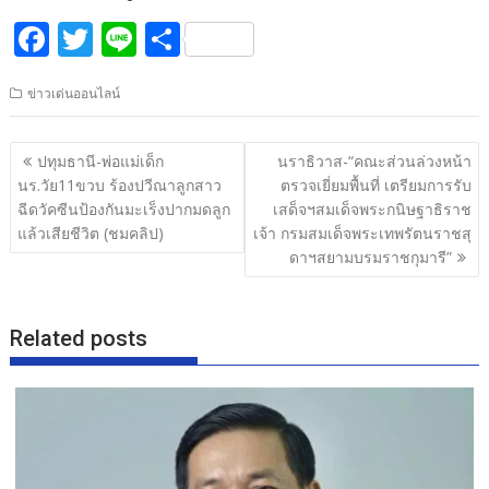
F
T
Li
S
ac
w
n
h
ข่าวเด่นออนไลน์
e
itt
e
ar
b
er
e
แนะแนว
ปทุมธานี-พ่อแม่เด็ก
นราธิวาส-“คณะส่วนล่วงหน้า
o
เรื่อง
นร.วัย11ขวบ ร้องปวีณาลูกสาว
ตรวจเยี่ยมพื้นที่ เตรียมการรับ
o
ฉีดวัคซีนป้องกันมะเร็งปากมดลูก
เสด็จฯสมเด็จพระกนิษฐาธิราช
แล้วเสียชีวิต (ชมคลิป)
เจ้า กรมสมเด็จพระเทพรัตนราชสุ
k
ดาฯสยามบรมราชกุมารี”
Related posts