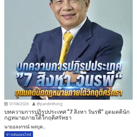
07/08/2026
@pandinthong
บทความการปฏิรูปประเทศ ”7 สิงหา วันรพี“ อุดมคตินัก
กฎหมายภายใต้วิกฤติศรัทธา
นายอลงกรณ์ พลบุต...
ข่าวเด่นออนไลน์