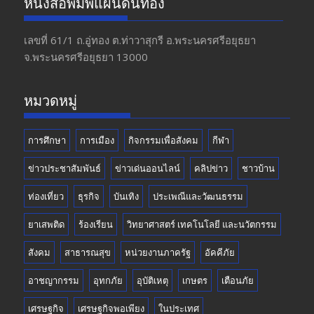
หนังสือพิมพ์แผ่นดินทอง
b
gr
er
T
o
a
u
เลขที่ 61/1 ถ.อู่ทอง​ ต.​ท่าวาสุกรี​ อ.พระนครศรีอยุธยา​
จ.พระนครศรีอยุธยา 13000
o
m
b
k
e
หมวดหมู่
การศึกษา
การเมือง
กิจกรรมเพื่อสังคม
กีฬา
ข่าวประชาสัมพันธ์
ข่าวเด่นออนไลน์
คลิปข่าว
ชาวบ้าน
ท่องเที่ยว
ธุรกิจ
บันเทิง
ประเพณีและวัฒนธรรม
ยาเสพติด
ร้องเรียน
วิทยาศาสตร์ เทคโนโลยี และนวัตกรรม
สังคม
สาธารณสุข
หน่วยงานภาครัฐ
อัคคีภัย
อาชญากรรม
อุทกภัย
อุบัติเหตุ
เกษตร
เตือนภัย
เศรษฐกิจ
เศรษฐกิจพอเพียง
ในประเทศ