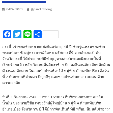
04/09/2020
@pandinthong
F
T
Li
S
ac
w
n
h
กระบี่-เจ้าของช้างพลายแสงจันทร์อายุ 46 ปี ช้างรุ่นเหลนของช้าง
e
itt
e
ar
พระเศวตฯ ช้างคู่พระบารมีในหลวงรัชกาลที่9 จากอำเภอลำทับ
b
er
e
จังหวัดกระบี่ ได้ประกอบพิธีทำบุญทางศาสนาและฝังกลบเป็นที่
o
เรียบร้อยแล้ว หลังเกิดเหตุลื่นล้มงาซ้าย ปัก ลงดินจนหัก เสียหลักม้วน
ตัวจนคอหักตาย ในสวนป่าบ้านห้วยโต้ หมู่ที่ 4 ตำบลทับปริก เมื่อวัน
o
ที่ 2 กันยายนที่ผ่านมา มีญาติๆ และขาวบ้านร่วมกว่า100คน ด้วย
k
ความอาลัย
วันที่ 3 กันยายน 2560 3 เวลา 16:00 น ที่บริเวณกลางสวนปาล์ม
น้ำมัน ของ นายวิชัย เพชรรักษ์ผู้ใหญ่บ้าน หมู่ที่ 4 ตำบลทับปริก
อำเภอเมือง จังหวัดกระบี่ ได้มีการจัดเต็นท์ พิธี พร้อม นิมนต์เจ้าอาวา