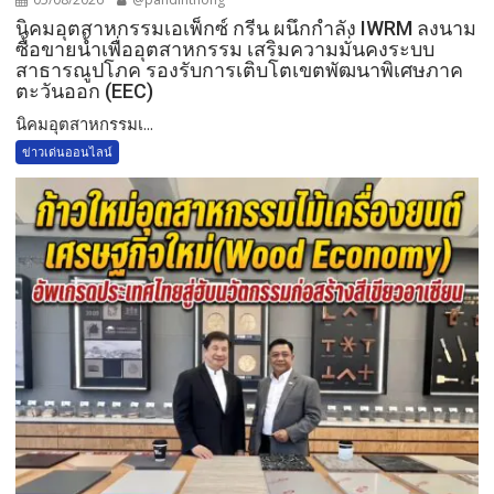
​นิคมอุตสาหกรรมเอเพ็กซ์ กรีน ผนึกกำลัง IWRM ลงนาม
ซื้อขายน้ำเพื่ออุตสาหกรรม เสริมความมั่นคงระบบ
สาธารณูปโภค รองรับการเติบโตเขตพัฒนาพิเศษภาค
ตะวันออก (EEC)
​นิคมอุตสาหกรรมเ...
ข่าวเด่นออนไลน์