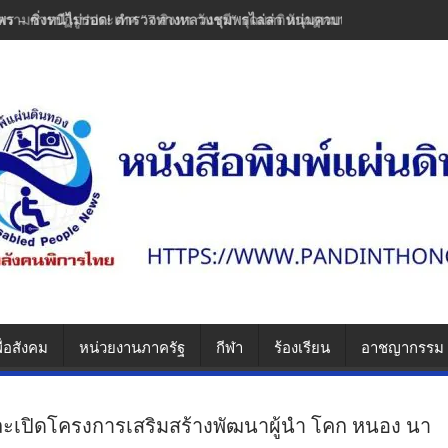
พร – ซิ่งหนีไม่รอด! ตำรวจทางหลวงชุมพรไล่ล่า หนุ่มควบเวฟแต่งซิ่งพุ่งช
ื่อสังคม
หน่วยงานภาครัฐ
กีฬา
ร้องเรียน
อาชญากรรม
ละเปิดโครงการเสริมสร้างพัฒนาผู้นำ โคก หนอง นา