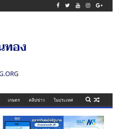
นเสาไฟ รวบคาเพชรเกษม ยึดไอซ์ 1.1 กก. ยาบ้า 61 เม็ด สารภาพรับจ้างส่งยา
เกษตร
คลิปข่าว
ในประเทศ