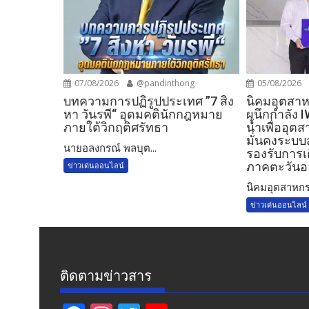
07/08/2026
@pandinthong
05/08/2026
บทความการปฏิรูปประเทศ ”7 สิง
​นิคมอุตสาห
หา วันรพี“ อุดมคตินักกฎหมาย
ผนึกกำลัง 
ภายใต้วิกฤติศรัทธา
น้ำเพื่ออุ
มั่นคงระบ
นายอลงกรณ์ พลบุต...
รองรับการเ
ภาคตะวันอ
ข่าวเด่นออนไลน์
​นิคมอุตสาหกร
ข่าวเด่นออนไลน์
ติดตามข่าวสาร