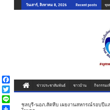
Skip
ชุม
วันเสาร์, สิงหาคม 8, 2026
Recent posts
to
content
ข่าวประชาสัมพันธ์
ชาวบ้าน
กิจกรรมเพ
F
a
T
c
ชลบุรี-นอภ.สัตหีบ เผยงานสหกรณ์รอบปีแ
w
L