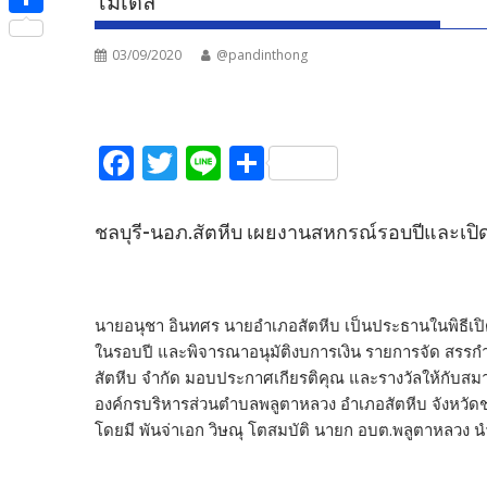
โมเดล
e
i
i
S
b
t
n
03/09/2020
@pandinthong
h
o
t
e
a
o
e
r
k
F
T
Li
S
r
e
ac
w
n
h
e
itt
e
ar
ชลบุรี-นอภ.สัตหีบ เผยงานสหกรณ์รอบปีและเปิ
b
er
e
o
o
นาย​อนุชา​ อิน​ท​ศร​ นา​ยอ​ำ​เภอ​สัตหีบ​ เป็น​ประธาน​ใน
ในรอบปี และพิจารณาอนุมัติงบการเงิน รายการจัด สรรกำ
k
สัตหีบ จำกัด มอบประกาศเกียรติคุณ และรางวัลให้กับสมาช
องค์กรบริหารส่วนตำบลพลูตาหลวง อำเภอสัตหีบ จังหวัดช
โดยมี พันจ่าเอก วิษณุ โตสมบัติ นายก อบต.พลูตาหลว