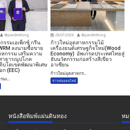
@pandinthong
28/07/2026
@pandinthong
กรรมเอเพ็กซ์ กรีน
ก้าวใหม่อุตสาหกรรมไม้
IWRM ลงนามซื้อขาย
เครื่องยนต์เศรษฐกิจใหม่(Wood
ตสาหกรรม เสริมความ
Economy) อัพเกรดประเทศไทยสู่
บสาธารณูปโภค
ฮับนวัตกรรมก่อสร้างสีเขียว
ติบโตเขตพัฒนาพิเศษ
อาเซียน
อก (EEC)
ก้าวใหม่อุตสาหกร...
รมเ...
ข่าวเด่นออนไลน์
หนังสือพิมพ์แผ่นดินทอง
หมว