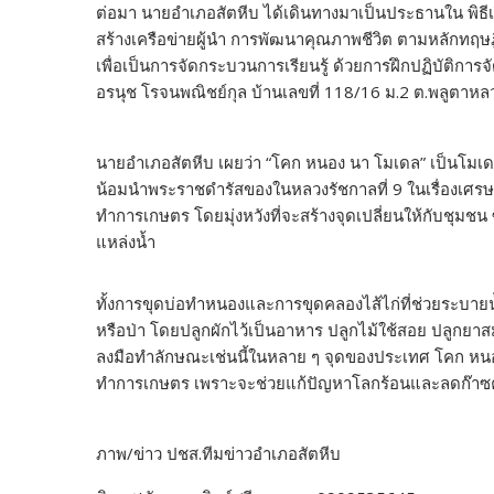
ต่อมา นายอำเภอสัตหีบ ​ได้เดินทางมา​เป็น​ประธาน​ใน พิธี
สร้างเครือข่ายผู้นำ การพัฒนาคุณภาพชีวิต ตามหลักทฤษ
เพื่อเป็นการจัดกระบวนการเรียนรู้ ด้วยการฝึกปฏิบัติการจัด
อรนุช โรจนพณิชย์กุล บ้านเลขที่ 118/16 ม.2 ต.พลูตาหลวง 
นายอำเภอสัตหีบ เผยว่า “โคก หนอง นา โมเดล” เป็นโมเด
น้อมนำพระราชดำรัสของในหลวงรัชกาลที่ 9 ในเรื่องเศรษ
ทำการเกษตร โดยมุ่งหวังที่จะสร้างจุดเปลี่ยนให้กับชุมชน ซ
แหล่งน้ำ
ทั้งการขุดบ่อทำหนองและการขุดคลองไส้ไก่ที่ช่วยระบายน
หรือป่า โดยปลูกผักไว้เป็นอาหาร ปลูกไม้ใช้สอย ปลูกยาสมุน
ลงมือทำลักษณะเช่นนี้ในหลาย ๆ จุดของประเทศ โคก หนอง
ทำการเกษตร เพราะจะช่วยแก้ปัญหาโลกร้อนและลดก๊าซค
ภาพ/ข่าว ปชส.ทีม​ข่า​วอ​ำ​เภอ​สัตหีบ