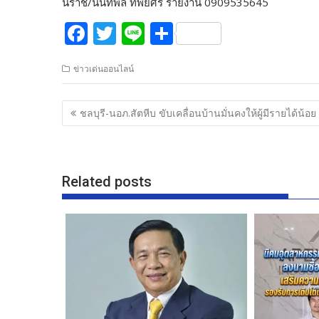
นิราช/นันทพล ทิพย์ศรี รายงาน 0909535645
F
T
Li
S
ac
w
n
h
ข่าวเด่นออนไลน์
e
itt
e
ar
b
er
e
แนะแนว
ชลบุรี-นอภ.สัตหีบ ขับเคลื่อนบ้านมั่นคงให้ผู้มีรายได้น้อย
o
เรื่อง
o
k
Related posts