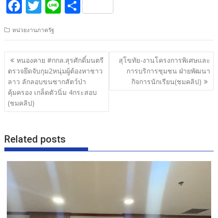
F
T
Li
S
ac
w
n
h
หน่วยงานภาครัฐ
e
itt
e
ar
b
er
e
แนะแนว
หนองคาย #กกล.สุรศักดิ์มนตรี
สุโขทัย-งานโครงการพิเศษและ
o
เรื่อง
ตรวจยึดจับกุม2หนุ่มผู้ต้องหาชาว
การบริการชุมชน ฝ่ายพัฒนา
o
ลาว ลักลอบขนซากสัตว์ป่า
กิจการนักเรียน(ชมคลิป)
คุ้มครอง เกล็ดตัวนิ่ม 4กระสอบ
k
(ชมคลิป)
Related posts