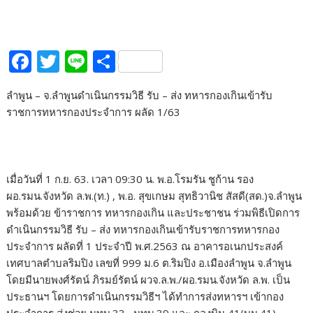
F
T
Li
S
ac
w
n
h
ลำพูน – จ.ลำพูนดำเนินกรรมวิธี รับ – ส่ง ทหารกองเกินเข้ารับ
e
itt
e
ar
ราชการทหารกองประจำการ ผลัด 1/63
b
er
e
o
o
เมื่อวันที่ 1 ก.ย. 63. เวลา 09:30 น. พ.อ.โรมรัน ชูก้าน รอง
k
ผอ.รมน.จังหวัด ล.พ.(ท.) , พ.อ. สุขเกษม สุทธิวานิช สัสดี(สด.)จ.ลำพูน
พร้อมด้วย ข้าราชการ ทหารกองเกิน และประชาชน ร่วมพิธีเปิดการ
ดำเนินกรรมวิธี รับ – ส่ง ทหารกองเกินเข้ารับราชการทหารกอง
ประจำการ ผลัดที่ 1 ประจำปี พ.ศ.2563 ณ อาคารอเนกประสงค์
เทศบาลตำบลริมปิง เลขที่ 999 ม.6 ต.ริมปิง อ.เมืองลำพูน จ.ลำพูน
โดยมีนายพงศ์รัตน์ ภิรมย์รัตน์ ผวจ.ล.พ./ผอ.รมน.จังหวัด ล.พ. เป็น
ประธานฯ โดยการดำเนินกรรมวิธีฯ ได้ทำการส่งทหารฯ เข้ากอง