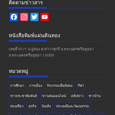
ติดตามข่าวสาร
F
In
T
Y
ac
st
w
o
e
a
itt
u
หนังสือพิมพ์แผ่นดินทอง
b
gr
er
T
o
a
u
เลขที่ 61/1 ถ.อู่ทอง​ ต.​ท่าวาสุกรี​ อ.พระนครศรีอยุธยา​
จ.พระนครศรีอยุธยา 13000
o
m
b
k
e
หมวดหมู่
การศึกษา
การเมือง
กิจกรรมเพื่อสังคม
กีฬา
ข่าวประชาสัมพันธ์
ข่าวเด่นออนไลน์
คลิปข่าว
ชาวบ้าน
ท่องเที่ยว
ธุรกิจ
บันเทิง
ประเพณีและวัฒนธรรม