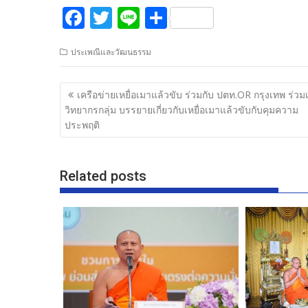
F
T
Li
S
ac
w
n
h
ประเพณีและวัฒนธรรม
e
itt
e
ar
b
er
e
แนะแนว
เครือข่ายเหยื่อเมาแล้วขับ ร่วมกับ ปตท.OR กรุงเทพ ร่วม
o
เรื่อง
วิทยากรกลุ่ม บรรยายเกี่ยวกับเหยื่อเมาแล้วขับกับคุมความ
o
ประพฤติ
k
Related posts