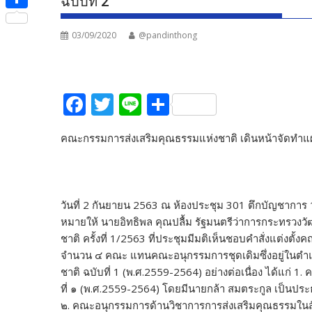
ฉบับที่ 2
e
i
i
S
b
t
n
03/09/2020
@pandinthong
h
o
t
e
a
o
e
r
k
F
T
Li
S
r
e
ac
w
n
h
คณะกรรมการส่งเสริมคุณธรรมแห่งชาติ เดินหน้าจัดทำแผ
e
itt
e
ar
b
er
e
o
​วันที่ 2 กันยายน 2563 ณ ห้องประชุม 301 ตึกบัญชาการ
o
หมายให้ นายอิทธิพล คุณปลื้ม รัฐมนตรีว่าการกระทรว
k
ชาติ ครั้งที่ 1/2563 ที่ประชุมมีมติเห็นชอบคำสั่งแต่
จำนวน ๔ คณะ แทนคณะอนุกรรมการชุดเดิมซึ่งอยู่ในตำแห
ชาติ ฉบับที่ 1 (พ.ศ.2559-2564) อย่างต่อเนื่อง ได้แก่
ที่ ๑ (พ.ศ.2559-2564) โดยมีนายกล้า สมตระกูล เป็น
๒. คณะอนุกรรมการด้านวิชาการการส่งเสริมคุณธรรมใน