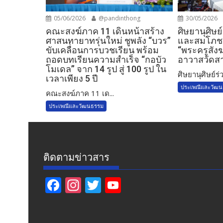
05/06/2026
@pandinthong
30/05/2026
คณะสงฆ์ภาค 11 เดินหน้าสร้าง
ศิษยานุศิษย
ศาสนทายาทรุ่นใหม่ ชูพลัง “บวร”
และสมโภชตร
ขับเคลื่อนการบวชเรียน พร้อม
“พระครูสังฆ
ถอดบทเรียนความสำเร็จ “กอบัว
อาวาสวัดส
โมเดล” จาก 14 รูป สู่ 100 รูป ใน
ศิษยานุศิษย์ร่ว
เวลาเพียง 5 ปี
ประเพณีและวัฒ
คณะสงฆ์ภาค 11 เด...
ประเพณีและวัฒนธรรม
ติดตามข่าวสาร
F
In
T
Y
ac
st
w
o
e
a
itt
u