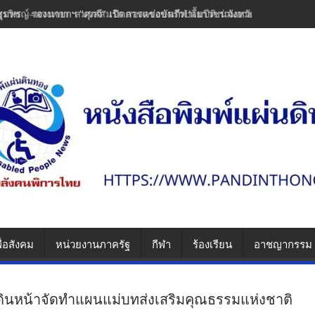
ชุมพร - รองนายกฯ "ศุภจี" เปิดการแข่งขันกีฬาเยาวชนจังหวัดชุมพร มุ่งส่งเส
ื่อสังคม
หน่วยงานภาครัฐ
กีฬา
ร้องเรียน
อาชญากรรม
ินหน้าจัดทำแผนแม่บทส่งเสริมคุณธรรมแห่งชาติ