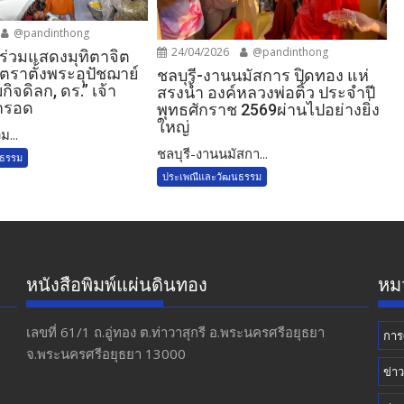
@pandinthong
24/04/2026
@pandinthong
์ร่วมแสดงมุทิตาจิต
าตั้งพระอุปัชฌาย์
ชลบุรี-งานนมัสการ ปิดทอง แห่
กิจดิลก, ดร.” เจ้า
สรงน้ำ องค์หลวงพ่อติ้ว ประจำปี
ารอด
พุทธศักราช 2569ผ่านไปอย่างยิ่ง
ใหญ่
ม...
ชลบุรี-งานนมัสกา...
นธรรม
ประเพณีและวัฒนธรรม
หนังสือพิมพ์แผ่นดินทอง
หมว
เลขที่ 61/1 ถ.อู่ทอง​ ต.​ท่าวาสุกรี​ อ.พระนครศรีอยุธยา​
การ
จ.พระนครศรีอยุธยา 13000
ข่า