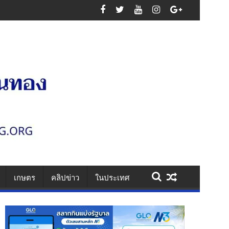
ริมสุขภาพ-วินัย-น้ำใจนักกีฬา
เกษตร
คลิปข่าว
ในประเทศ