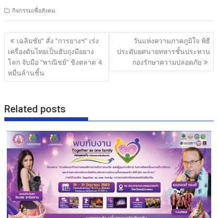
ac
w
n
h
กิจกรรมเพื่อสังคม
e
itt
e
ar
b
er
e
แนะแนว
เฉลิมชัย” สั่ง “การยางฯ” เร่ง
วันแห่งความภาคภูมิใจ พิธี
o
เรื่อง
เครื่องดันไทยเป็นฮับถุงมือยาง
ประดับยศนายทหารชั้นประทวน
o
โลก จับมือ “พาณิชย์” ชิงตลาด 4
กองรักษาความปลอดภัย
หมื่นล้านชิ้น
k
Related posts