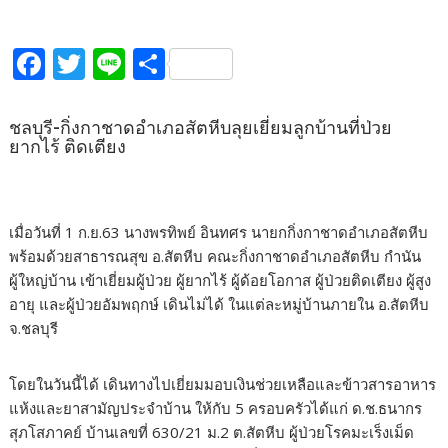
F
T
Li
S
ac
w
n
h
e
itt
e
ar
ชลบุรี-กิ่งกาชาดอำเภอสัตหีบลุยเยี่ยมลูกบ้านที่ป่วย
ยากไร้ ติดเตียง
b
er
e
o
o
เมื่อวันที่ 1 ก.ย.63 นางพรทิพย์ อินทศร นายกกิ่งกาชาดอำเภอสัตหีบ
k
พร้อมด้วยสาธารณสุข อ.สัตหีบ คณะกิ่งกาชาดอำเภอสัตหีบ กำนัน
ผู้ใหญ่บ้าน เข้าเยี่ยมผู้ป่วย ผู้ยากไร้ ผู้ด้อยโอกาส ผู้ป่วยติดเตียง ผู้สูง
อายุ และผู้ป่วยอัมพฤกษ์ เดินไม่ได้ ในแต่ละหมู่บ้านภายใน อ.สัตหีบ
จ.ชลบุรี
โดยในวันนี้ได้ เดินทางไปเยี่ยมมอบเงินช่วยเหลือและข้าวสารอาหาร
แห้งและยาสามัญประจำบ้าน ให้กับ 5 ครอบครัวได้แก่ ด.ช.ธนากร
สุภโสภาคย์ บ้านเลขที่ 630/21 ม.2 ต.สัตหีบ ผู้ป่วยโรคมะเร็งเม็ด