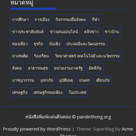
หมวดหมู่
การศึกษา
การเมือง
กิจกรรมเพื่อสังคม
กีฬา
ข่าวประชาสัมพันธ์
ข่าวเด่นออนไลน์
คลิปข่าว
ชาวบ้าน
ท่องเที่ยว
ธุรกิจ
บันเทิง
ประเพณีและวัฒนธรรม
ยาเสพติด
ร้องเรียน
วิทยาศาสตร์ เทคโนโลยี และนวัตกรรม
สังคม
สาธารณสุข
หน่วยงานภาครัฐ
อัคคีภัย
อาชญากรรม
อุทกภัย
อุบัติเหตุ
เกษตร
เตือนภัย
เศรษฐกิจ
เศรษฐกิจพอเพียง
ในประเทศ
หนังสือพิมพ์แผ่นดินทอง © pandinthong.org
Proudly powered by WordPress
|
Theme: SuperMag by
Acme
Themes