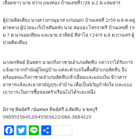
เลือดขาว นาย สว่าง แพงทอง บ้านเลขที่1/38 ม.2 ต.แสมสาร
ผู้ป่วยติดเตียง นางสาวภาณุมาส แก่นนอก บ้านเลขที่ 2/59 ม.8 ต.พลู
ตาหลวง ผู้ป่วยมะเร็งไขสันหลัง นาย สมปอง ไทรราตรี บ้านเลขที่ 19
ม.7 ต.นาจอมเทียน และนาย อาทิตย์ สีท่าไฮ 124/9 ม.8 ต.บางเสร่ ผู้
ป่วยติดเตียง
นางพรทิพย์ อินทศร นายกกิ่งกาชาดอำเภอสัตหีบ กล่าวว่าได้รับการ
แจ้งมาจากกำนันผู้ใหญ่บ้าน แต่ละตำบลในพื้นที่อำเภอสัตหีบ จึง
พร้อมคณะกิ่งกาชาดอำเภอสัตหีบเข้าเยี่ยมและมอบเงิน ข้าวสาร
อาหารแห้งและยาสามัญประจำบ้าน เพื่อเป็นขวัญกำลังใจ และแบ่ง
เบาภาระในการซื้อของครัวเรือนไปได้ระยะหนึ่ง
นิราช ทิพย์ศรี /นันทพล ทิพย์ศรี อ.สัตหีบ จ.ชลบุรี
0909535645,0945565622/086-3684323
F
T
Li
S