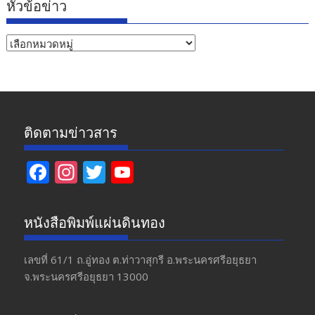
หัวข้อข่าว
หัวข้อ
ข่าว
ติดตามข่าวสาร
F
In
T
Y
ac
st
w
o
e
a
itt
u
หนังสือพิมพ์แผ่นดินทอง
b
gr
er
T
o
a
u
เลขที่ 61/1 ถ.อู่ทอง​ ต.​ท่าวาสุกรี​ อ.พระนครศรีอยุธยา​
จ.พระนครศรีอยุธยา 13000
o
m
b
k
e