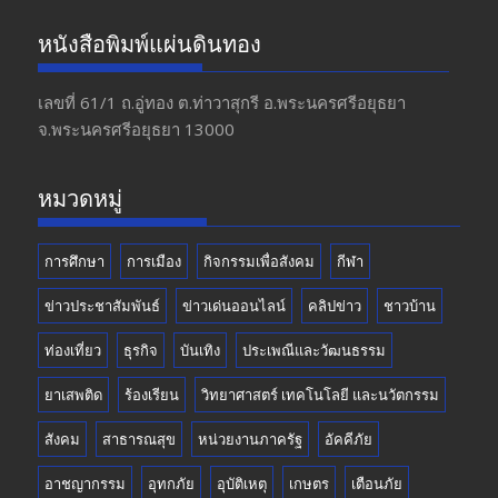
e
a
itt
u
หนังสือพิมพ์แผ่นดินทอง
b
gr
er
T
o
a
u
เลขที่ 61/1 ถ.อู่ทอง​ ต.​ท่าวาสุกรี​ อ.พระนครศรีอยุธยา​
จ.พระนครศรีอยุธยา 13000
o
m
b
k
e
หมวดหมู่
การศึกษา
การเมือง
กิจกรรมเพื่อสังคม
กีฬา
ข่าวประชาสัมพันธ์
ข่าวเด่นออนไลน์
คลิปข่าว
ชาวบ้าน
ท่องเที่ยว
ธุรกิจ
บันเทิง
ประเพณีและวัฒนธรรม
ยาเสพติด
ร้องเรียน
วิทยาศาสตร์ เทคโนโลยี และนวัตกรรม
สังคม
สาธารณสุข
หน่วยงานภาครัฐ
อัคคีภัย
อาชญากรรม
อุทกภัย
อุบัติเหตุ
เกษตร
เตือนภัย