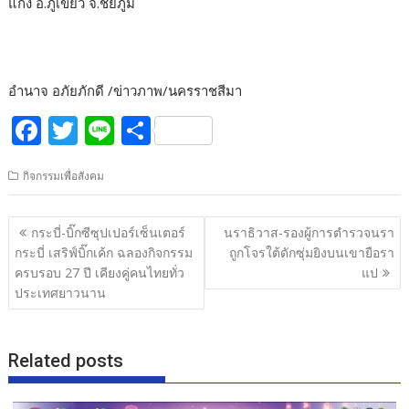
แก้ง อ.ภูเขียว จ.ชัยภูมิ
อำนาจ อภัยภักดี /ข่าวภาพ/นครราชสีมา
F
T
Li
S
ac
w
n
h
กิจกรรมเพื่อสังคม
e
itt
e
ar
b
er
e
แนะแนว
กระบี่-บิ๊กซีซุปเปอร์เซ็นเตอร์
นราธิวาส-รองผู้การตำรวจนรา
o
เรื่อง
กระบี่ เสริฟ์บิ๊กเค้ก ฉลองกิจกรรม
ถูกโจรใต้ดักซุ่มยิงบนเขายือรา
o
ครบรอบ 27 ปี เคียงคู่คนไทยทั่ว
แป
ประเทศยาวนาน
k
Related posts