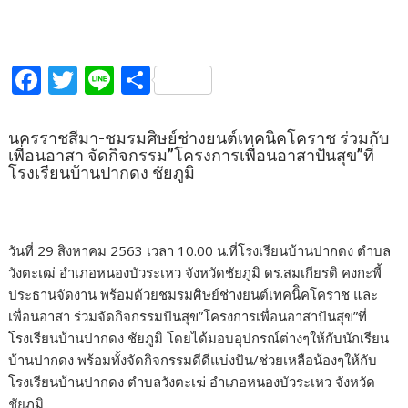
F
T
Li
S
ac
w
n
h
e
itt
e
ar
นครราชสีมา-ชมรมศิษย์ช่างยนต์เทคนิคโคราช ร่วมกับ
เพื่อนอาสา จัดกิจกรรม”โครงการเพื่อนอาสาปันสุข”ที่
b
er
e
โรงเรียนบ้านปากดง ชัยภูมิ
o
o
k
วันที่ 29 สิงหาคม 2563 เวลา 10.00 น.ที่โรงเรียนบ้านปากดง ตำบล
วังตะเฒ่ อำเภอหนองบัวระเหว จังหวัดชัยภูมิ ดร.สมเกียรติ คงกะพี้
ประธานจัดงาน พร้อมด้วยชมรมศิษย์ช่างยนต์เทคนิิคโคราช และ
เพื่อนอาสา ร่วมจัดกิจกรรมปันสุข”โครงการเพื่อนอาสาปันสุข”ที่
โรงเรียนบ้านปากดง ชัยภูมิ โดยได้มอบอุปกรณ์ต่างๆให้กับนักเรียน
บ้านปากดง พร้อมทั้งจัดกิจกรรมดีดีแบ่งปัน/ช่วยเหลือน้องๆให้กับ
โรงเรียนบ้านปากดง ตำบลวังตะเฆ่ อำเภอหนองบัวระเหว จังหวัด
ชัยภูมิ