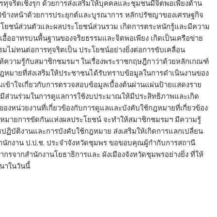
การทุจริตเชิงรุก ด้วยการส่งเสริมให้บุคคลและชุมชนมีจิตพอเพียงต้าน
ข้างหน้าด้วยการประยุกต์และบูรณาการ หลักปรัชญาของเศรษฐกิจ
โยชน์ส่วนตัวและผลประโยชน์ส่วนรวม เกิดการตระหนักรู้และมีความ
เอื้ออาทรบนพื้นฐานของจริยธรรมและจิตพอเพียง เกิดเป็นเครือข่าย
ไม่ทนต่อการทุจริตเป็น ประโยชน์อย่างยิ่งต่อการขับเคลื่อน
ความรู้กับสมาชิกชมรมฯ ในเรื่องพระราชกฤษฎีกาว่าด้วยหลักเกณฑ์
ป็นกฎหมายที่ส่งเสริมให้ประชาชนได้รับทราบข้อมูลในการดำเนินงานของ
มเข้าใจเกี่ยวกับการตรวจสอบข้อมูลเบื้องต้นผ่านแผ่นป้ายแสดงราย
ารมีส่วนร่วมในการดูแลการใช้งบประมาณให้มีประสิทธิภาพและเกิด
องหน่วยงานที่เกี่ยวข้องกับการดูแลและบังคับใช้กฎหมายที่เกี่ยวข้อง
ดกฎหมายการขัดกันแห่งผลประโยชน์ จะทำให้สมาชิกชมรมฯ มีความรู้
รปฏิบัติงานและการบังคับใช้กฎหมาย ส่งเสริมให้เกิดการแลกเปลี่ยน
ำนักงาน ป.ป.ช. ประจำจังหวัดชุมพร ขอขอบคุณผู้กำกับการสถานี
รจากสำนักงานโยธาธิการและ ผังเมืองจังหวัดชุมพรอย่างยิ่ง ที่ให้
นาในวันนี้