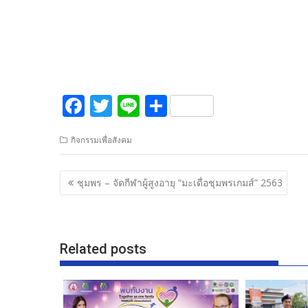
F
T
Li
S
ac
w
n
h
กิจกรรมเพื่อสังคม
e
itt
e
ar
b
er
e
แนะแนว
ชุมพร – จัดกีฬาผู้สูงอายุ “มะเดื่อชุมพรเกมส์” 2563
o
เรื่อง
o
k
Related posts