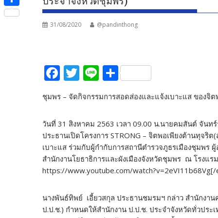
ประจำจังหวัดชุมพร)
e
i
i
S
b
t
n
31/08/2020
@pandinthong
h
o
t
e
a
o
e
r
k
F
T
Li
S
r
e
ac
w
n
h
ชุมพร – จัดกิจกรรมการสอดส่องและแจ้งเบาะแส ของจิตพอ
e
itt
e
ar
b
er
e
วันที่ 31 สิงหาคม 2563 เวลา 09.00 น.นายคมสันต์ จันท
o
ประธานเปิดโครงการ STRONG – จิตพอเพียงต้านทุจริต(ส
o
เบาะแส ร่วมกับผู้กำกับการสถานีตำรวจภูธรเมืองชุมพร
สำนักงานโยธาธิการและผังเมืองจังหวัดชุมพร ณ โรงแรม
k
https://www.youtube.com/watch?v=2eVI11b68Vg[/
นางพันธ์ทิพย์ เอี้ยวสกุล ประธานชมรมฯ กล่าว สำนักง
ป.ป.ช.) กำหนดให้สำนักงาน ป.ป.ช. ประจำจังหวัดทั่วประเ