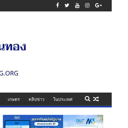
นเสาไฟ รวบคาเพชรเกษม ยึดไอซ์ 1.1 กก. ยาบ้า 61 เม็ด สารภาพรับจ้างส่งยา
เกษตร
คลิปข่าว
ในประเทศ