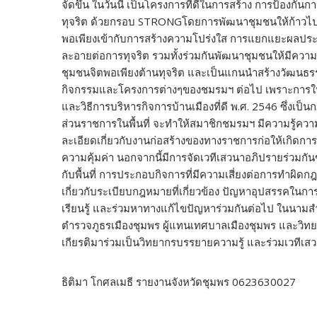
จัดขึ้น ในวันนี้ เป็นโครงการที่ดีในการสร้าง การป้องกัน
ทุจริต ด้วยกรอบ STRONGโดยการพัฒนาชุมชนให้ก้าวไป
พอเพียงเข้ากับการสร้างความโปร่งใส การแยกแยะผลประ
ละอายต่อการทุจริต รวมทั้งร่วมกันพัฒนาชุมชนให้มีความ
ชุมชนจิตพอเพียงต้านทุจริต และเป็นแกนนำสร้างวัฒนธรรม
กิจกรรมและโครงการต่างๆของชมรมฯ ต่อไป เพราะการให้
และวิธีการบริหารกิจการบ้านเมืองที่ดี พ.ศ. 2546 ซึ่งเ
ส่วนราชการในพื้นที่ จะทำให้สมาชิกชมรมฯ มีความรู้ควา
ละเอียดเกี่ยวกับงานก่อสร้างของทางราชการก่อให้เกิดก
ความคุ้มค่า นอกจากนี้มีการจัดเวทีเสวนาอภิปรายร่วมกันข
กับพื้นที่ การประกอบกิจการที่มีความเสี่ยงต่อการทำผิ
เกี่ยวกับระเบียบกฎหมายที่เกี่ยวข้อง ปัญหาอุปสรรคในกา
เรียนรู้ และร่วมหาทางแก้ไขปัญหาร่วมกันต่อไป ในนามส
ตำรวจภูธรเมืองชุมพร ผู้แทนเทศบาลเมืองชุมพร และวิทยาก
เกียรติมาร่วมเป็นวิทยากรบรรยายความรู้ และร่วมเวทีเสว
ธิติมา โกศลเมธี รายงานจังหวัดชุมพร 0623630027