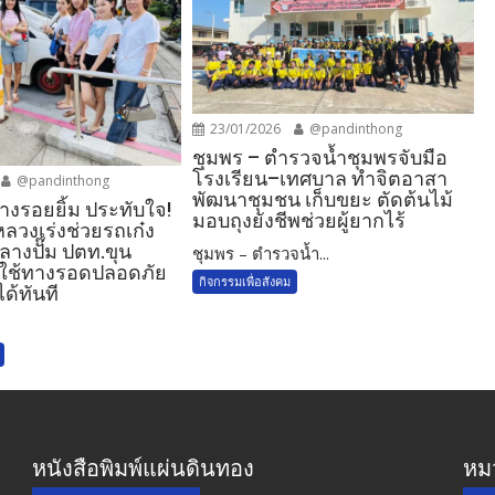
23/01/2026
@pandinthong
ชุมพร – ตำรวจน้ำชุมพรจับมือ
โรงเรียน–เทศบาล ทำจิตอาสา
@pandinthong
พัฒนาชุมชน เก็บขยะ ตัดต้นไม้
างรอยยิ้ม ประทับใจ!
มอบถุงยังชีพช่วยผู้ยากไร้
วงเร่งช่วยรถเก๋ง
ลางปั๊ม ปตท.ขุน
ชุมพร – ตำรวจน้ำ...
ู้ใช้ทางรอดปลอดภัย
กิจกรรมเพื่อสังคม
ได้ทันที
หนังสือพิมพ์แผ่นดินทอง
หมว