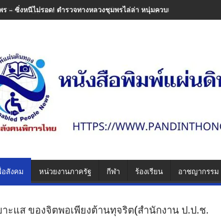
พร – ซิ่งหนีไม่รอด! ตำรวจทางหลวงชุมพรไล่ล่า หนุ่มควบเวฟแต่งซิ่งพุ่งช
ื่อสังคม
หน่วยงานภาครัฐ
กีฬา
ร้องเรียน
อาชญากรรม
าะแส ของจิตพอเพียงต้านทุจริต(สำนักงาน ป.ป.ช.