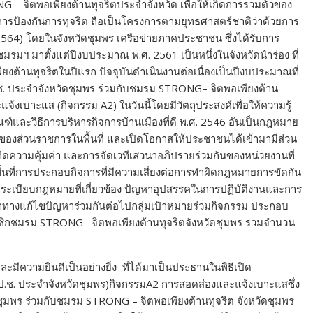
 – จิตพอเพียงต้านทุจริตประจำจังหวัด เพื่อให้เกิดการรวมตัวของ
นการป้องกันการทุจริต ถือเป็นโครงการตามยุทธศาสตร์ชาติว่าด้วยการ
2564) โดยในจังหวัดชุมพร เครือข่ายภาคประชาชน ซึ่งได้รับการ
มรมฯ มาตั้งแต่ปีงบประมาณ พ.ศ. 2561 เป็นหนึ่งในจังหวัดนำร่อง ที่
ต้านทุจริตในปีแรก ปัจจุบันดำเนินงานต่อเนื่องเป็นปีงบประมาณที่
.ป.ช. ประจำจังหวัดชุมพร ร่วมกับชมรม STRONG– จิตพอเพียงต้าน
้งเบาะแส (กิจกรรม A2) ในวันนี้โดยมีวัตถุประสงค์เพื่อให้ความรู้
์และวิธีการบริหารกิจการบ้านเมืองที่ดี พ.ศ. 2546 อันเป็นกฎหมาย
นของส่วนราชการในพื้นที่ และเปิดโอกาสให้ประชาชนได้เข้ามามีส่วน
ดความคุ้มค่า และการจัดเวทีเสวนาอภิปรายร่วมกันของหน่วยงานที่
บพื้นที่การประกอบกิจการที่มีความเสี่ยงต่อการทำผิดกฎหมายการขัดกัน
กับระเบียบกฎหมายที่เกี่ยวข้อง ปัญหาอุปสรรคในการปฏิบัติงานและการ
าหาทางแก้ไขปัญหาร่วมกันต่อไปกลุ่มเป้าหมายร่วมกิจกรรม ประกอบ
ชมรม STRONG– จิตพอเพียงต้านทุจริตจังหวัดชุมพร รวมจำนวน
ละมีความยินดีเป็นอย่างยิ่ง ที่ได้มาเป็นประธานในพิธีเปิด
ป.ช. ประจำจังหวัดชุมพร)กิจกรรมA2 การสอดส่องและแจ้งเบาะแสซึ่ง
ดชุมพร ร่วมกับชมรม STRONG – จิตพอเพียงต้านทุจริต จังหวัดชุมพร