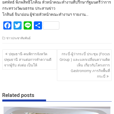
ยศพัทธ์ พิภพสิทธิโภคิณ หัวหน้าคณะทำงานที่ปรึกษารัฐมนตรีว่าการ
กระทรวงวัฒนธรรม ประสานข่าว
โกสินธ์ จินาอ่อน ผู้ช่วยหัวหน้าคณะทำงานฯ รายงาน…
F
T
Li
S
ac
w
n
h
ข่าวประชาสัมพันธ์
e
itt
e
ar
b
er
e
แนะแนว
ปทุมธานี-คนพิการจังหวัด
กระบี่-ผู้ว่ากระบี่ ประชุม (Focus
o
เรื่อง
ปทุมธานี สานต่อการทำความดี
Group ) และแลกเปลี่ยนความคิด
o
จากผู้รับ ส่งต่อ เป็นให้
เห็น เกี่ยวกับโครงการ
Gastronomy ภารกิจพื้นที่
k
กระบี่
Related posts