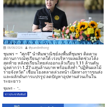
08/08/2026
@pandinthong
ชุมพร – “ศุภจี” นำทีมพาณิชย์ลงพื้นที่ชุมพร ติดตาม
สถานการณ์ทุเรียนภาคใต้ เร่งบริหารผลผลิตช่วงโค้ง
สุดท้าย หลังทุเรียนไทยส่งออกแล้วเกือบ 1.11 ล้านตัน
มูลค่ากว่า 1.27 แสนล้านบาท พร้อมสั่งทำ “ปฏิทินผลไม้
รายจังหวัด” เชื่อมโยงตลาดล่วงหน้า เปิดทางการขนส่ง
และผลักดันการแปรรูป ลดปัญหาอุปทานส่วนเกินใน
ระยะยาว
ชุมพร – “...
ข่าวประชาสัมพันธ์