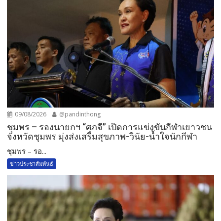
09/08/2026
@pandinthong
ชุมพร – รองนายกฯ “ศุภจี” เปิดการแข่งขันกีฬาเยาวชน
จังหวัดชุมพร มุ่งส่งเสริมสุขภาพ-วินัย-น้ำใจนักกีฬา
ชุมพร – รอ...
ข่าวประชาสัมพันธ์