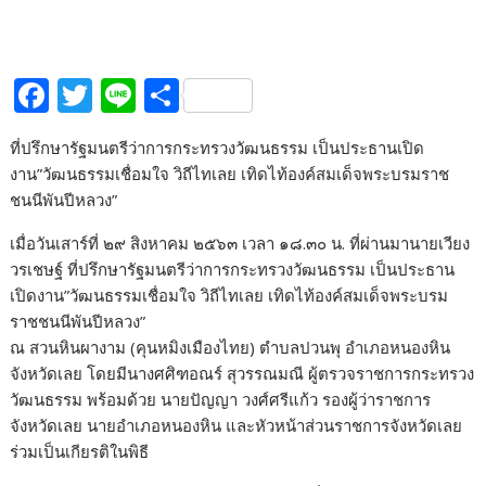
F
T
Li
S
ac
w
n
h
ที่ปรึกษารัฐมนตรีว่าการกระทรวงวัฒนธรรม เป็นประธานเปิด
e
itt
e
ar
งาน”วัฒนธรรมเชื่อมใจ วิถีไทเลย เทิดไท้องค์สมเด็จพระบรมราช
b
er
e
ชนนีพันปีหลวง”
o
เมื่อวันเสาร์ที่ ๒๙ สิงหาคม ๒๕๖๓ เวลา ๑๘.๓๐ น. ที่ผ่านมานายเวียง
o
วรเชษฐ์ ที่ปรึกษารัฐมนตรีว่าการกระทรวงวัฒนธรรม เป็นประธาน
k
เปิดงาน”วัฒนธรรมเชื่อมใจ วิถีไทเลย เทิดไท้องค์สมเด็จพระบรม
ราชชนนีพันปีหลวง”
ณ สวนหินผางาม (คุนหมิงเมืองไทย) ตำบลปวนพุ อำเภอหนองหิน
จังหวัดเลย โดยมีนางศศิฑอณร์ สุวรรณมณี ผู้ตรวจราชการกระทรวง
วัฒนธรรม พร้อมด้วย นายปัญญา วงศ์ศรีแก้ว รองผู้ว่าราชการ
จังหวัดเลย นายอำเภอหนองหิน และหัวหน้าส่วนราชการจังหวัดเลย
ร่วมเป็นเกียรติในพิธี