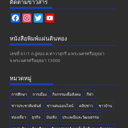
ติดตามข่าวสาร
F
In
T
Y
ac
st
w
o
e
a
itt
u
หนังสือพิมพ์แผ่นดินทอง
b
gr
er
T
o
a
u
เลขที่ 61/1 ถ.อู่ทอง​ ต.​ท่าวาสุกรี​ อ.พระนครศรีอยุธยา​
จ.พระนครศรีอยุธยา 13000
o
m
b
k
e
หมวดหมู่
การศึกษา
การเมือง
กิจกรรมเพื่อสังคม
กีฬา
ข่าวประชาสัมพันธ์
ข่าวเด่นออนไลน์
คลิปข่าว
ชาวบ้าน
ท่องเที่ยว
ธุรกิจ
บันเทิง
ประเพณีและวัฒนธรรม