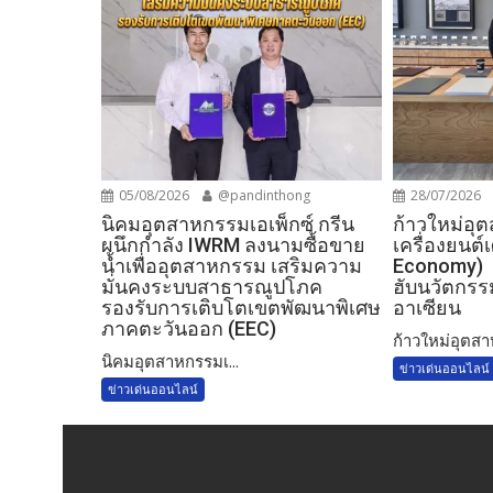
05/08/2026
@pandinthong
28/07/2026
​นิคมอุตสาหกรรมเอเพ็กซ์ กรีน
ก้าวใหม่อุ
ผนึกกำลัง IWRM ลงนามซื้อขาย
เครื่องยนต
น้ำเพื่ออุตสาหกรรม เสริมความ
Economy) 
มั่นคงระบบสาธารณูปโภค
ฮับนวัตกรรม
รองรับการเติบโตเขตพัฒนาพิเศษ
อาเซียน
ภาคตะวันออก (EEC)
ก้าวใหม่อุตสา
​นิคมอุตสาหกรรมเ...
ข่าวเด่นออนไลน์
ข่าวเด่นออนไลน์