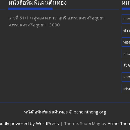
หนังสือพิมพ์แผ่นดินทอง
หมว
เลขที่ 61/1 ถ.อู่ทอง​ ต.​ท่าวาสุกรี​ อ.พระนครศรีอยุธยา​
การ
จ.พระนครศรีอยุธยา 13000
ข่า
ท่อง
ยาเ
สัง
อา
เศร
หนังสือพิมพ์แผ่นดินทอง © pandinthong.org
oudly powered by WordPress
|
Theme: SuperMag by
Acme The