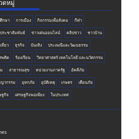
ดหมู่
ศึกษา
การเมือง
กิจกรรมเพื่อสังคม
กีฬา
วประชาสัมพันธ์
ข่าวเด่นออนไลน์
คลิปข่าว
ชาวบ้าน
เที่ยว
ธุรกิจ
บันเทิง
ประเพณีและวัฒนธรรม
สพติด
ร้องเรียน
วิทยาศาสตร์ เทคโนโลยี และนวัตกรรม
คม
สาธารณสุข
หน่วยงานภาครัฐ
อัคคีภัย
ชญากรรม
อุทกภัย
อุบัติเหตุ
เกษตร
เตือนภัย
ษฐกิจ
เศรษฐกิจพอเพียง
ในประเทศ
mes