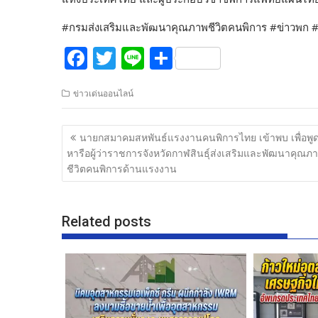
#กรมส่งเสริมและพัฒนาคุณภาพชีวิตคนพิการ #ข่าวพก #
F
T
Li
S
ac
w
n
h
ข่าวเด่นออนไลน์
e
itt
e
ar
b
er
e
แนะแนว
นายกสมาคมสหพันธ์แรงงานคนพิการไทย เข้าพบ เพื่อพูด
o
เรื่อง
หารือผู้ว่าราชการจังหวัดกาฬสินธุ์ส่งเสริมและพัฒนาคุณภ
o
ชีวิตคนพิการด้านแรงงาน
k
Related posts