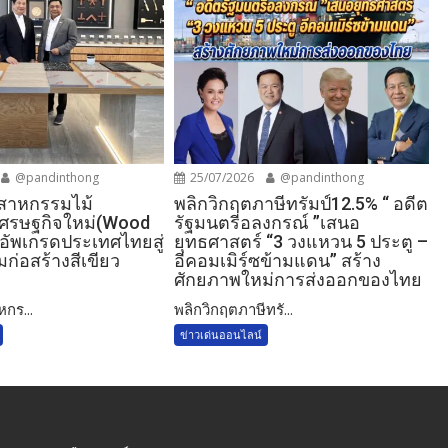
@pandinthong
25/07/2026
@pandinthong
ตสาหกรรมไม้
พลิกวิกฤตภาษีทรัมป์12.5% “ อดีต
์เศรษฐกิจใหม่(Wood
รัฐมนตรีอลงกรณ์ ”เสนอ
อัพเกรดประเทศไทยสู่
ยุทธศาสตร์ “3 วงแหวน 5 ประตู –
ก่อสร้างสีเขียว
อีคอมเมิร์ซข้ามแดน” สร้าง
ศักยภาพใหม่การส่งออกของไทย
หกร...
พลิกวิกฤตภาษีทรั...
ข่าวเด่นออนไลน์