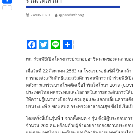
ร่วมเวทีเสวนา
e
i
i
S
b
t
n
24/08/2020
@pandinthong
h
o
t
e
a
o
e
r
k
F
T
Li
S
r
e
ac
w
n
h
พก. ร่วมพิธีเปิดโครงการประกอบอาชีพนวดของคนตาบอด
e
itt
e
ar
b
er
e
เมื่อวันที่ 22 สิงหาคม 2563 ณ โรงแรมรอยัลซิตี้ ปิ่นเ
การกองส่งเสริมสิทธิและสวัสดิการคนพิการ เข้าร่วมพิ
o
หลังการแพร่ระบาดโรคติดเชื้อไวรัสโคโรนา 2019 (COVI
o
ประเทศไทย ผลกระทบและโอกาสในการยกระดับการให้บ
k
ให้ความรู้แนวทางป้องกัน ควบคุมและแลกเปลี่ยนความคิ
ปรนระยะที่ 3 ของ สบค.กระทรวงสาธารณสุข ซึ่งได้เริ่มเปิด
โดยครั้งนี้เป็นรุ่นที่ 1 จากทั้งหมด 4 รุ่น ซึ่งมีผู
จำนวน 200 คน พร้อมด้วยผู้อำนวยการกองสถานประกอบ
แห่งประเทศไทย และผู้ประกอบวิชาชีพการแพทย์แผนไทย