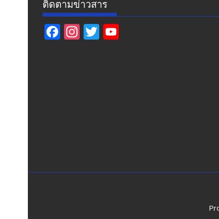
ติดตามข่าวสาร
F
In
T
Y
ac
st
w
o
e
a
itt
u
b
gr
er
T
o
a
u
o
m
b
k
e
Pr