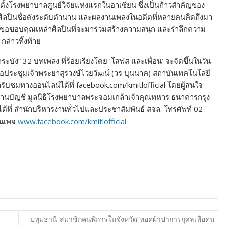
จัดตั้งโรงพยาบาลศูนย์วิจัยแห่งแรกในอาเซียน ซึ่งเป็นก้าวสำคัญของ
ศิลปินชื่อดังระดับตำนาน และผลงานเพลงในอดีตที่หลายคนคิดถึงมา
ะต้องขอขอบคุณเหล่าศิลปินที่จะมาร่วมสร้างความสนุก และรำลึกความ
กล่าวทิ้งท้าย
ระบัง” 32 บทเพลง ที่ร้อยเรียงโดย ‘โสฬส และเพื่อน’ จะจัดขึ้นในวัน
 หอประชุมเจ้าพระยาสุรวงษ์ไวยวัฒน์ (วร บุนนาค) สถาบันเทคโนโลยี
ับชมทางออนไลน์ได้ที่ facebook.com/kmitlofficial โดยผู้สนใจ
านบัญชี มูลนิธิโรงพยาบาลพระจอมเกล้าเจ้าคุณทหาร ธนาคารกรุง
ด้ที่ สำนักบริหารงานทั่วไปและประชาสัมพันธ์ สจล. โทรศัพท์ 02-
ฟนเพจ
www.facebook.com/kmitlofficial
ปทุมธานี-สมาชิกคนพิการในจังหวัด”ทอดผ้าป่าการกุศลเพื่อคน