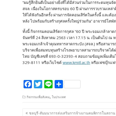
“ผมรู้สึกยินดีเป็นอย่างยิ่งที่ได้มีส่วนร่วมในการระดมทุน
สจล. เนื่องในโอกาสครบรอบ 60 ปี ผ่านการรวบรวมเหล่า
ให้ได้ฟังกันอีกครั้ง ผ่านการจัดคอนเสิร์ตในครั้งนี้ แล
หลัง ไปพร้อมกับสร้างกุศลครั้งใหญ่ร่วมกัน” อาจารย์โสฬส 
ทั้งนี้ กิจกรรมคอนเสิร์ตการกุศล “60 ปี พระจอมเกล้าลาดก
จันทร์ที่ 24 สิงหาคม 2563 เวลา 17.15 น. เป็นต้นไป ณ
พระจอมเกล้าเจ้าคุณทหารลาดกระบัง (สจล.) หรือสามารถร
บริจาคเพื่อสมทบทุนสร้างโรงพยาบาลสามารถบริจาคได้ผ่
ไทย บัญชีเลขที่ 693-0-32393-4 สอบถามข้อมูลเพิ่มเติมไ
329-8111 หรือเว็บไซต์
www.kmitl.ac.th
หรือเฟซบุ๊กแ
F
T
Li
S
ac
w
n
h
,
กิจกรรมเพื่อสังคม
ในประเทศ
e
itt
e
ar
b
er
e
แนะแนว
ชลบุรี-สัมมนาการส่งเสริมการจ้างงานคนพิการในสถาน