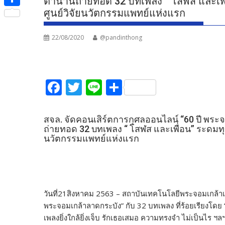
ตำนานถ่ายทอด 32 บทเพลง “ โสฬส และเพื
e
i
i
ศูนย์วิจัยนวัตกรรมแพทย์แห่งแรก
S
b
t
n
h
o
t
22/08/2020
@pandinthong
e
a
o
e
r
k
r
e
F
T
Li
S
ac
w
n
h
e
itt
e
ar
สจล. จัดคอนเสิร์ตการกุศลออนไลน์ “60 ปี พระ
ถ่ายทอด 32 บทเพลง “ โสฬส และเพื่อน” ระดมทุน
b
er
e
นวัตกรรมแพทย์แห่งแรก
o
o
k
วันที่21สิงหาคม 2563 – สถาบันเทคโนโลยีพระจอมเกล้าเจ
พระจอมเกล้าลาดกระบัง” กับ 32 บทเพลง ที่ร้อยเรียงโดย
เพลงยิ่งใกล้ยิ่งเจ็บ รักเธอเสมอ ความทรงจำ ไม่เป็นไร 