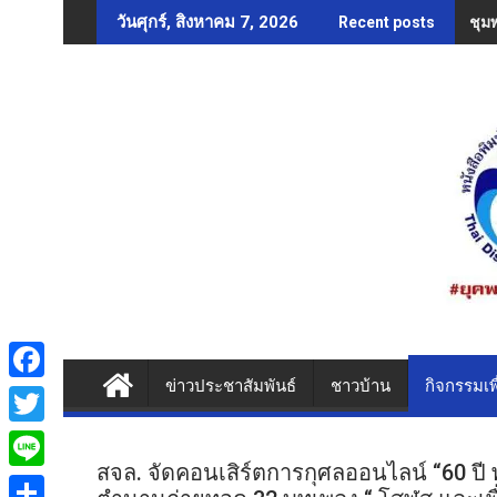
Skip
ชุม
วันศุกร์, สิงหาคม 7, 2026
Recent posts
to
content
ข่าวประชาสัมพันธ์
ชาวบ้าน
กิจกรรมเพ
F
a
T
c
สจล. จัดคอนเสิร์ตการกุศลออนไลน์ “60 ปี
w
L