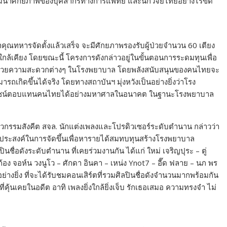
ัฒนาศักยภาพของบุคลากรทางการแพทย์ และนักวิจัยไทยอย่างไร้ขีด
้าคุณทหารจัดตั้งแล้วเสร็จ จะมีศักยภาพรองรับผู้ป่วยจำนวน 60 เตียง
ใกล้เคียง โดยขณะนี้ โครงการดังกล่าวอยู่ในขั้นตอนการระดมทุนเพื่อ
อำนวยความสะดวกต่างๆ ในโรงพยาบาล โดยพลังสนับสนุนของคนไทยจะ
มารถเกิดขึ้นได้จริง โดยทางสถาบันฯ มุ่งหวังเป็นอย่างยิ่งว่าโรง
ยชน์ตอบแทนคนไทยได้อย่างมหาศาลในอนาคต ในฐานะโรงพยาบาล
วกรรมสังคีต สจล. นักแต่งเพลงและโปรดิวเซอร์ระดับตำนาน กล่าวว่า
ถุประสงค์ในการจัดขึ้นเพื่อหารายได้สมทบทุนสร้างโรงพยาบาล
ื่อดังระดับตำนาน ที่เคยร่วมงานกัน ได้แก่ ใหม่ เจริญปุระ – ตู่
โจ ก้อง จอห์น วงนูโว – ศักดา อินคา – เหน่ง Ynot7 – อี๊ด ฟลาย – นภ พร
อย่างยิ่ง ที่จะได้รับชมคอนเสิร์ตที่รวมศิลปินชื่อดังจำนวนมากพร้อมกัน
ี่คุ้นเคยในอดีต อาทิ เพลงยิ่งใกล้ยิ่งเจ็บ รักเธอเสมอ ความทรงจำ ไม่