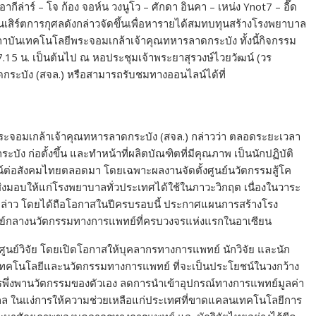
า อากีล่าร์ – โจ ก้อง จอห์น วงนูโว – ศักดา อินคา – เหน่ง Ynot7 – อี๊ด
นเสิร์ตการกุศลดังกล่าวจัดขึ้นเพื่อหารายได้สมทบทุนสร้างโรงพยาบาล
าบันเทคโนโลยีพระจอมเกล้าเจ้าคุณทหารลาดกระบัง ทั้งนี้กิจกรรม
17.15 น. เป็นต้นไป ณ หอประชุมเจ้าพระยาสุรวงษ์ไวยวัฒน์ (วร
ระบัง (สจล.) หรือสามารถรับชมทางออนไลน์ได้ที่
ยีพระจอมเกล้าเจ้าคุณทหารลาดกระบัง (สจล.) กล่าวว่า ตลอดระยะเวลา
ัง ก่อตั้งขึ้น และทำหน้าที่ผลิตบัณฑิตที่มีคุณภาพ เป็นนักปฏิบัติ
น์ต่อสังคมไทยตลอดมา โดยเฉพาะผลงานจัดตั้งศูนย์นวัตกรรมสู้โค
ส่งมอบให้แก่โรงพยาบาลทั่วประเทศได้ใช้ในภาวะวิกฤต เนื่องในวาระ
กล่าว โดยได้ถือโอกาสในปีครบรอบนี้ ประกาศแผนการสร้างโรง
ูนย์กลางนวัตกรรมทางการแพทย์ที่ครบวงจรแห่งแรกในอาเซียน
นที่ศูนย์วิจัย โดยเปิดโอกาสให้บุคลากรทางการแพทย์ นักวิจัย และนัก
ัยเทคโนโลยีและนวัตกรรมทางการแพทย์ ที่จะเป็นประโยชน์ในวงกว้าง
พึ่งพานวัตกรรมของตัวเอง ลดการนำเข้าอุปกรณ์ทางการแพทย์มูลค่า
กล ในแง่การให้ความช่วยเหลือแก่ประเทศที่ขาดแคลนเทคโนโลยีการ