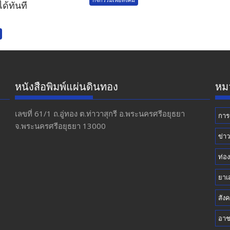
ได้ทันที
หนังสือพิมพ์แผ่นดินทอง
หมว
เลขที่ 61/1 ถ.อู่ทอง​ ต.​ท่าวาสุกรี​ อ.พระนครศรีอยุธยา​
การ
จ.พระนครศรีอยุธยา 13000
ข่า
ท่อง
ยาเ
สัง
อา