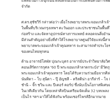
แพทย์ในภาวะฉุกเฉิน ตลอดจนเป็นการเปิดพื้นที่ในการพ
จำกัด
ศ.ดร.สุชัชวีร์ กล่าวต่อว่า เมื่อโรงพยาบาลพระจอมเกล้าเจ
ในพื้นที่บริเวณกรุงเทพฯ ตะวันออก และประชาชนในพื้นที่
ก่อสร้าง และจัดหาอุปกรณ์ทางการแพทย์ ตลอดจนสิ่ง
มีส่วนสำคัญอย่างยิ่งที่ทำให้โรงพยาบาลศูนย์วิจัยแห่งนี้สา
พยาบาลพระจอมเกล้าเจ้าคุณทหาร จะสามารถทำประโ
ของคนไทยทุกคน
ด้าน อาจารย์โสฬส ปุณกะบุตร อาจารย์ประจำวิทยาลัยวิศ
คอนเสิร์ตการกุศล “60 ปี พระจอมเกล้าลาดกระบัง” มีวัต
พระจอมเกล้าเจ้าคุณทหาร โดยได้รับความร่วมมือจากศิลปินช
นันทิดา – โบ สุนิตา – ปุ๊ อัญชลี – คริสติน่า อากีล่าร์ – 
ชำนิ – จั๊ก ชวิน และ ปีเตอร์ คอร์ป ซึ่งนับเป็นโอกาสพิเศษ
ในเวทีเดียวกัน โดยเหล่าศิลปินเตรียมจัดเต็ม 32 บทเพลง ท
เป็นไร ฯลฯ มาให้ได้ฟังกัน พร้อมเซอร์ไพรส์อีกมากมาย