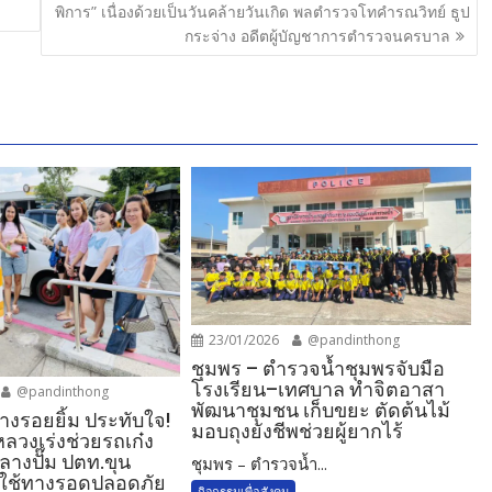
พิการ” เนื่องด้วยเป็นวันคล้ายวันเกิด พลตำรวจโทคำรณวิทย์ ธูป
กระจ่าง อดีตผู้บัญชาการตำรวจนครบาล
23/01/2026
@pandinthong
ชุมพร – ตำรวจน้ำชุมพรจับมือ
โรงเรียน–เทศบาล ทำจิตอาสา
@pandinthong
พัฒนาชุมชน เก็บขยะ ตัดต้นไม้
างรอยยิ้ม ประทับใจ!
มอบถุงยังชีพช่วยผู้ยากไร้
วงเร่งช่วยรถเก๋ง
ลางปั๊ม ปตท.ขุน
ชุมพร – ตำรวจน้ำ...
ู้ใช้ทางรอดปลอดภัย
กิจกรรมเพื่อสังคม