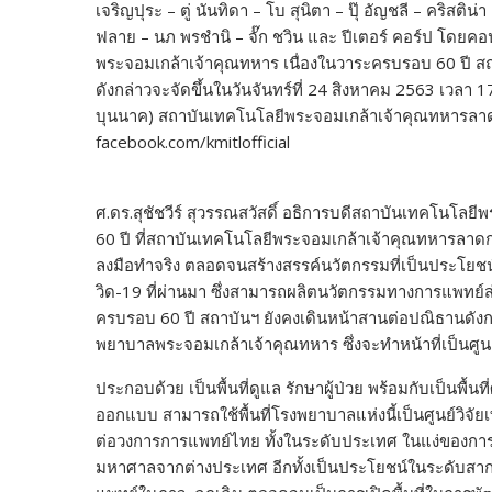
เจริญปุระ – ตู่ นันทิดา – โบ สุนิตา – ปุ๊ อัญชลี – คริสติน่
ฟลาย – นภ พรชำนิ – จั๊ก ชวิน และ ปีเตอร์ คอร์ป โดยคอ
พระจอมเกล้าเจ้าคุณทหาร เนื่องในวาระครบรอบ 60 ปี สถ
ดังกล่าวจะจัดขึ้นในวันจันทร์ที่ 24 สิงหาคม 2563 เวลา 
บุนนาค) สถาบันเทคโนโลยีพระจอมเกล้าเจ้าคุณทหารลาดก
facebook.com/kmitlofficial
ศ.ดร.สุชัชวีร์ สุวรรณสวัสดิ์ อธิการบดีสถาบันเทคโนโล
60 ปี ที่สถาบันเทคโนโลยีพระจอมเกล้าเจ้าคุณทหารลาดกระบ
ลงมือทำจริง ตลอดจนสร้างสรรค์นวัตกรรมที่เป็นประโยช
วิด-19 ที่ผ่านมา ซึ่งสามารถผลิตนวัตกรรมทางการแพทย์
ครบรอบ 60 ปี สถาบันฯ ยังคงเดินหน้าสานต่อปณิธานดัง
พยาบาลพระจอมเกล้าเจ้าคุณทหาร ซึ่งจะทำหน้าที่เป็นศ
ประกอบด้วย เป็นพื้นที่ดูแล รักษาผู้ป่วย พร้อมกับเป็นพื้
ออกแบบ สามารถใช้พื้นที่โรงพยาบาลแห่งนี้เป็นศูนย์วิจ
ต่อวงการการแพทย์ไทย ทั้งในระดับประเทศ ในแง่ของการ
มหาศาลจากต่างประเทศ อีกทั้งเป็นประโยชน์ในระดับสา