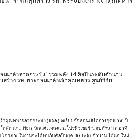
่อน” ระดมทุนสร้าง รพ. พระจอมเกล้าเจ้าคุณทหาร
จอมเกล้าลาดกระบัง” รวมพลัง 14 ศิลปินระดับตำนาน
สร้าง รพ. พระจอมเกล้าเจ้าคุณทหาร ศูนย์วิจัย
้าคุณทหารลาดกระบัง (สจล.) เตรียมจัดคอนเสิร์ตการกุศล “60 ปี
 ‘โสฬส และเพื่อน’ นักแต่งเพลงและโปรดิวเซอร์ระดับตำนาน” อาทิ
ฯลฯ โดยภายในงานจะได้พบกับศิลปินยุค 90 ระดับตำนาน ได้แก่ ใหม่