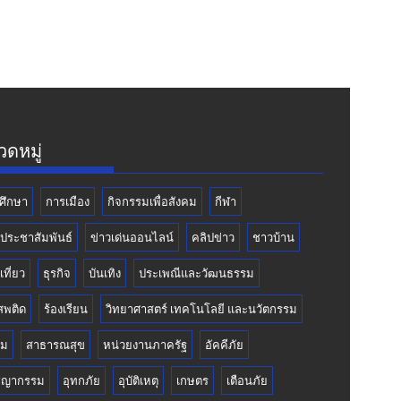
ดหมู่
ศึกษา
การเมือง
กิจกรรมเพื่อสังคม
กีฬา
วประชาสัมพันธ์
ข่าวเด่นออนไลน์
คลิปข่าว
ชาวบ้าน
เที่ยว
ธุรกิจ
บันเทิง
ประเพณีและวัฒนธรรม
สพติด
ร้องเรียน
วิทยาศาสตร์ เทคโนโลยี และนวัตกรรม
คม
สาธารณสุข
หน่วยงานภาครัฐ
อัคคีภัย
ชญากรรม
อุทกภัย
อุบัติเหตุ
เกษตร
เตือนภัย