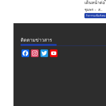
เดินหน้าต่อ
ชุมพร – ส...
กิจกรรมเพื่อสังคม
ติดตามข่าวสาร
F
In
T
Y
ac
st
w
o
e
a
itt
u
b
gr
er
T
o
a
u
o
m
b
k
e