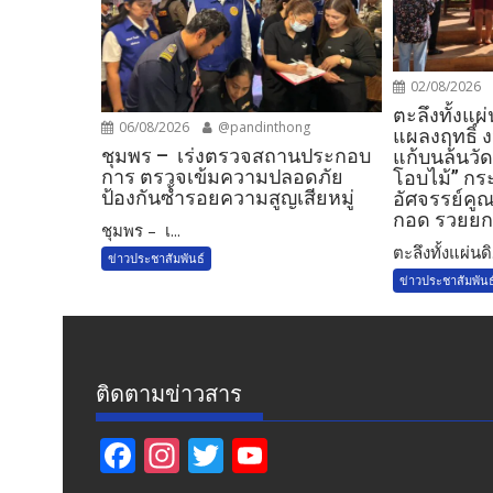
02/08/2026
ตะลึงทั้งแผ่
06/08/2026
@pandinthong
แผลงฤทธิ์ 
ชุมพร – เร่งตรวจสถานประกอบ
แก้บนล้นวัด!
การ ตรวจเข้มความปลอดภัย
โอบไม้” กร
ป้องกันซ้ำรอยความสูญเสียหมู่
อัศจรรย์คูณ
กอด รวยยกแ
ชุมพร – เ...
​ตะลึงทั้งแผ่นดิ.
ข่าวประชาสัมพันธ์
ข่าวประชาสัมพันธ
ติดตามข่าวสาร
F
In
T
Y
ac
st
w
o