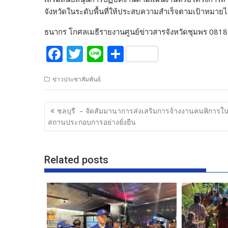
จังหวัดในระดับพื้นที่ให้ประสบความสำเร็จตามเป้าหมายได้
ธนากร โกศลเมธีรายงานศูนย์ข่าวสารจังหวัดชุมพร 08
F
T
Li
S
ac
w
n
h
ข่าวประชาสัมพันธ์
e
itt
e
ar
b
er
e
แนะแนว
ชลบุรี – จัดสัมมานาการส่งเสริมการจ้างงานคนพิการใ
o
เรื่อง
สถานประกอบการอย่างยั่งยืน
o
k
Related posts