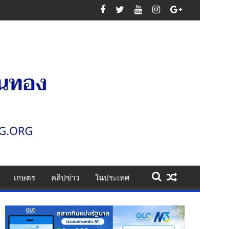
นเสาไฟ รวบคาเพชรเกษม ยึดไอซ์ 1.1 กก. ยาบ้า 61 เม็ด สารภาพรับจ้างส่งยา
เกษตร
คลิปข่าว
ในประเทศ