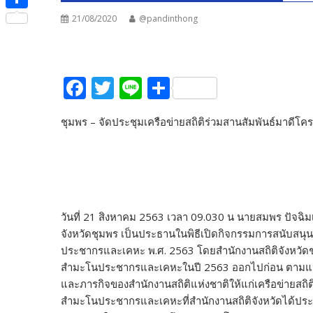
e
i
i
S
21/08/2020
@pandinthong
b
t
n
h
o
t
e
a
o
e
F
T
Li
S
r
k
r
ac
w
n
h
e
ชุมพร – จัดประชุมเครือข่ายสถิติร่วมสานสัมพันธ์มาด
e
itt
e
ar
b
er
e
o
o
k
วันที่ 21 สิงหาคม 2563 เวลา 09.030 น นายสมพร ปัจฉิม
จังหวัดชุมพร เป็นประธานในพิธีเปิดกิจกรรมการสนับสนุน
ประชากรและเคหะ พ.ศ. 2563 โดยสำนักงานสถิติจังหวัดชุมพ
สำมะโนประชากรและเคหะในปี 2563 ออกไปก่อน ตาม
และภารกิจของสำนักงานสถิติแห่งชาติให้แก่เครือข่ายสถิติ
สำมะโนประชากรและเคหะที่สำนักงานสถิติจังหวัดได้ปร