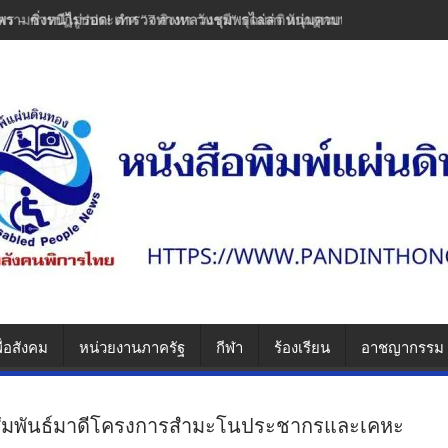
พร – ซิ่งหนีไม่รอด! ตำรวจทางหลวงชุมพรไล่ล่า หนุ่มควบเวฟแต่งซิ่งพุ่งช
ื่อสังคม
หน่วยงานภาครัฐ
กีฬา
ร้องเรียน
อาชญากรรม
านสัมพันธ์มาดีโครงการสำมะโนประชากรและเคหะ