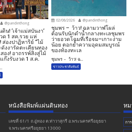
02/08/2026
@pandinthong
@pandinthong
ชุมพร – ว้าว! ฉลามวาฬโผล่
นดิน! ‘เจ้าแม่สบันงา’
ต้อนรับนักดำน้ำกลางทะเลชุมพร
งวด 1 สค.รวย แห่
ว่ายอวดโฉมที่เรือจม–เกาะง่าม
​ ส่องปาฏิหาริย์ “ไม้
น้อย ตอกย้ำความอุดมสมบูรณ์
ะดังงารัดตะเคียนทอง
ของท้องทะเล
สอง! อาถรรพ์สิงสู่ไม้
ก๊งรับงวด 1 ส.ค.​
ชุมพร – ว้าว! ฉ...
ข่าวประชาสัมพันธ์
..
์
หนังสือพิมพ์แผ่นดินทอง
หมว
เลขที่ 61/1 ถ.อู่ทอง​ ต.​ท่าวาสุกรี​ อ.พระนครศรีอยุธยา​
การ
จ.พระนครศรีอยุธยา 13000