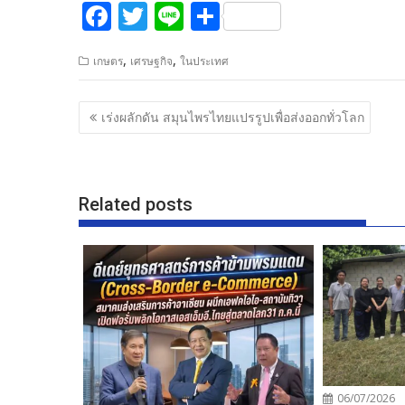
F
T
Li
S
ac
w
n
h
,
,
เกษตร
เศรษฐกิจ
ในประเทศ
e
itt
e
ar
b
er
e
แนะแนว
เร่งผลักดัน สมุนไพรไทยแปรรูปเพื่อส่งออกทั่วโลก
o
เรื่อง
o
k
Related posts
06/07/2026