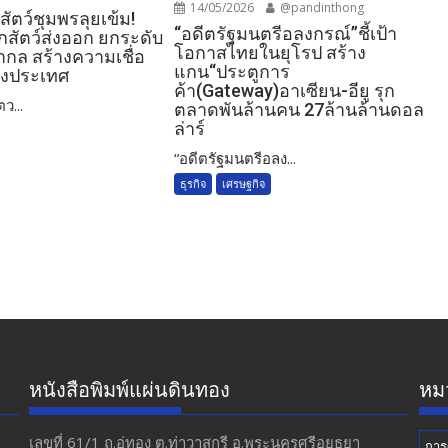
14/05/2026
@pandinthong
สัตว์ชุมพรลุยเข้ม!
“อดีตรัฐมนตรีอลงกรณ์”ชี้เป้า
สัตว์ส่งออก ยกระดับ
โอกาสไทยในยุโรป สร้าง
ล สร้างความเชื่อ
แกน“ประตูการ
างประเทศ
ค้า(Gateway)อาเซียน-อียู รุก
ว...
ตลาดพันล้านคน 27ล้านล้านดอล
ล่าร์
“อดีตรัฐมนตรีอลง...
ธุรกิจ
เศรษฐกิจ
หนังสือพิมพ์แผ่นดินทอง
หมว
เลขที่ 61/1 ถ.อู่ทอง​ ต.​ท่าวาสุกรี​ อ.พระนครศรีอยุธยา​
การ