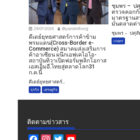
ชุมพร – ปศุ
ตรวจคอกกัก
มาตรฐานสาก
มั่นตลาดต่
29/07/2026
@pandinthong
ชุมพร – ปศุสัต
ดีเดย์ยุทธศาสตร์การค้าข้าม
เกษตร
พรมแดน(Cross-Border e-
Commerce) สมาคมส่งเสริมการ
ค้าอาเซียน ผนึกเอฟเคไอไอ-
สถาบันทิวาเปิดฟอรั่มพลิกโอกาส
เอสเอ็มอี.ไทยสู่ตลาดโลก31
ก.ค.นี้
ดีเดย์ยุทธศาสตร์...
ธุรกิจ
เศรษฐกิจ
ติดตามข่าวสาร
F
In
T
Y