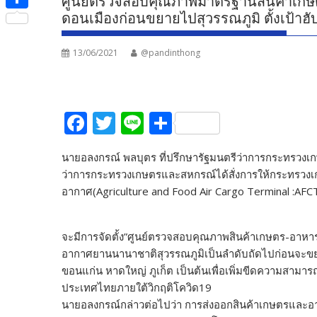
ศูนย์ตรวจสอบคุณภาพมาตรฐานสินค้าเกษตร
e
i
i
ดอนเมืองก่อนขยายไปสุวรรณภูมิ ตั้งเป้าฮั
S
b
t
n
h
o
t
13/06/2021
@pandinthong
e
a
o
e
r
k
r
e
F
T
Li
S
ac
w
n
h
นายอลงกรณ์ พลบุตร ที่ปรึกษารัฐมนตรีว่าการกระทรวงเกษต
e
itt
e
ar
ว่าการกระทรวงเกษตรและสหกรณ์ได้สั่งการให้กระทรวง
b
er
e
อากาศ(Agriculture and Food Air Cargo Terminal :A
o
o
จะมีการจัดตั้ง”ศูนย์ตรวจสอบคุณภาพสินค้าเกษตร-อาหา
k
อากาศยานนานาชาติสุวรรณภูมิเป็นลำดับถัดไปก่อนจะขยา
ขอนแก่น หาดใหญ่ ภูเก็ต เป็นต้นเพื่อเพิ่มขีดความสา
ประเทศไทยภายใต้วิกฤติโควิด19
นายอลงกรณ์กล่าวต่อไปว่า การส่งออกสินค้าเกษตรและอา