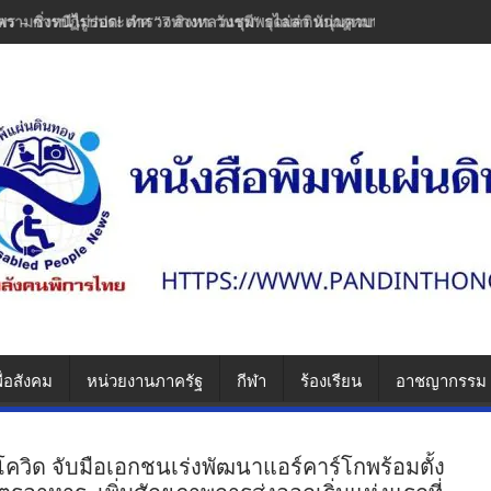
พร – ซิ่งหนีไม่รอด! ตำรวจทางหลวงชุมพรไล่ล่า หนุ่มควบเวฟแต่งซิ่งพุ่งช
ื่อสังคม
หน่วยงานภาครัฐ
กีฬา
ร้องเรียน
อาชญากรรม
โควิด จับมือเอกชนเร่งพัฒนาแอร์คาร์โกพร้อมตั้ง