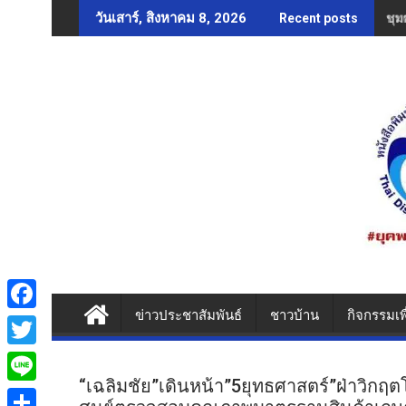
Skip
ชุม
วันเสาร์, สิงหาคม 8, 2026
Recent posts
to
content
ข่าวประชาสัมพันธ์
ชาวบ้าน
กิจกรรมเพ
F
a
T
c
“เฉลิมชัย”เดินหน้า”5ยุทธศาสตร์”ฝ่าวิกฤต
w
L