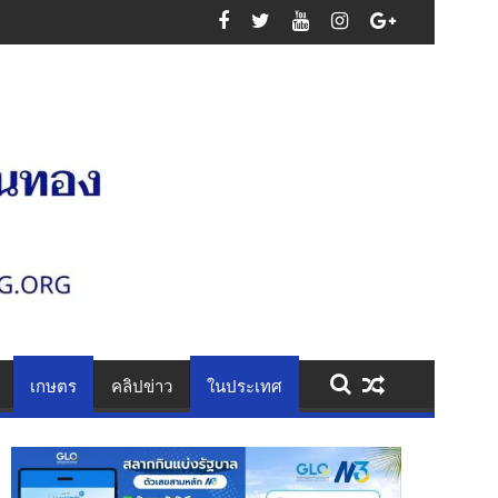
นเสาไฟ รวบคาเพชรเกษม ยึดไอซ์ 1.1 กก. ยาบ้า 61 เม็ด สารภาพรับจ้างส่งยา
เกษตร
คลิปข่าว
ในประเทศ