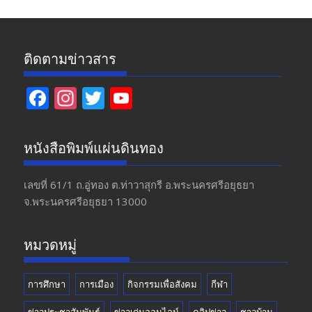
ติดตามข่าวสาร
F
In
T
Y
ac
st
w
o
e
a
itt
u
หนังสือพิมพ์แผ่นดินทอง
b
gr
er
T
o
a
u
เลขที่ 61/1 ถ.อู่ทอง​ ต.​ท่าวาสุกรี​ อ.พระนครศรีอยุธยา​
จ.พระนครศรีอยุธยา 13000
o
m
b
k
e
หมวดหมู่
การศึกษา
การเมือง
กิจกรรมเพื่อสังคม
กีฬา