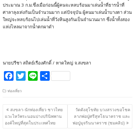
ประมาณ 3 ก.ม.ซึ่งเมื่อก่อนนี้ผู้คนจะหลบร้อนมาเล่นน้ำที่ธารน้ำที่
ศาลาลุงเท่งกันเป็นจำนวนมาก แต่ปัจจุบัน ผู้คนมาเล่นน้ำบางตา ส่วน
ใหญ่จะหลบร้อนไปเล่นน้ำที่วังหินสูงกันเป็นจำนวนมาก ซึ่งน้ำทั้งสอง
แห่งไหลมาจากน้ำตกผาดำ
นายปรีชา สถิตย์เรืองศักดิ์ / หาดใหญ่ จ.สงขลา
F
T
Li
S
ac
w
n
h
ท่องเที่ยว
e
itt
e
ar
b
er
e
แนะแนว
สงขลา-นักท่องเที่ยว ชาวไทย
วัดดังสุโขทัย บวงสรวงขอโชค
o
เรื่อง
แวะไหว้พระนอนปางปรินิพพาน
ลาภพ่อปู่ศรีสุทโธนาคราช และ
o
องค์ใหญ่ที่สุดในประเทศไทย
พ่อปู่มุจรินนาคราช (ชมคลิป)
k