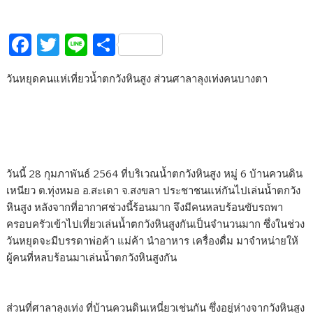
F
T
Li
S
ac
w
n
h
วันหยุดคนแห่เที่ยวน้ำตกวังหินสูง ส่วนศาลาลุงเท่งคนบางตา
e
itt
e
ar
b
er
e
o
o
k
วันนี้ 28 กุมภาพันธ์ 2564 ที่บริเวณน้ำตกวังหินสูง หมู่ 6 บ้านควนดิน
เหนียว ต.ทุ่งหมอ อ.สะเดา จ.สงขลา ประชาชนแห่กันไปเล่นน้ำตกวัง
หินสูง หลังจากที่อากาศช่วงนี้ร้อนมาก จึงมีคนหลบร้อนขับรถพา
ครอบครัวเข้าไปเที่ยวเล่นน้ำตกวังหินสูงกันเป็นจำนวนมาก ซึ่งในช่วง
วันหยุดจะมีบรรดาพ่อค้า แม่ค้า นำอาหาร เครื่องดื่ม มาจำหน่ายให้
ผู้คนที่หลบร้อนมาเล่นน้ำตกวังหินสูงกัน
ส่วนที่ศาลาลุงเท่ง ที่บ้านควนดินเหนี่ยวเช่นกัน ซึ่งอยู่ห่างจากวังหินสูง