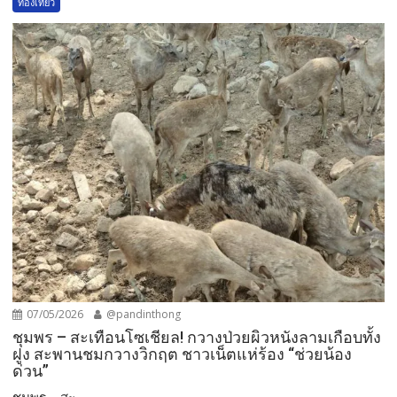
ท่องเที่ยว
07/05/2026
@pandinthong
ชุมพร – สะเทือนโซเชียล! กวางป่วยผิวหนังลามเกือบทั้ง
ฝูง สะพานชมกวางวิกฤต ชาวเน็ตแห่ร้อง “ช่วยน้อง
ด่วน”
ชุมพร – สะ...