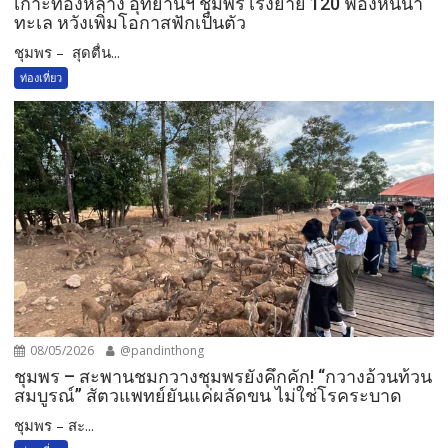
เกาะทองหลาง อุทยานฯ ชุมพร เร่งย้าย 120 ฟองหนีน้ำ
ทะเล หวังเพิ่มโอกาสฟักเป็นตัว
ชุมพร – สุดตื่น...
ท่องเที่ยว
08/05/2026
@pandinthong
ชุมพร – สะพานชมกวางชุมพรยังคึกคัก! “กวางอ้วนท้วน
สมบูรณ์” สัตวแพทย์ยันแค่ผลัดขน ไม่ใช่โรคระบาด
ชุมพร – สะ...